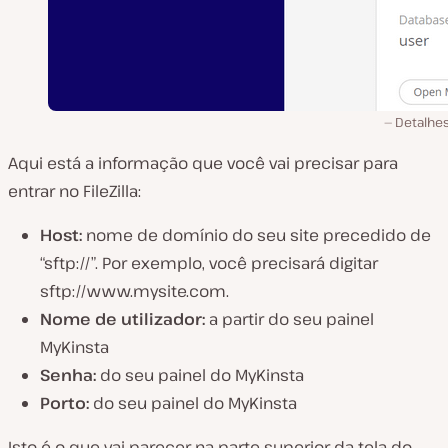
Detalhes
Aqui está a informação que você vai precisar para
entrar no FileZilla:
Host:
nome de domínio do seu site precedido de
“sftp://”. Por exemplo, você precisará digitar
sftp://www.mysite.com.
Nome de utilizador:
a partir do seu painel
MyKinsta
Senha:
do seu painel do MyKinsta
Porto:
do seu painel do MyKinsta
Isto é o que vai parecer na parte superior da tela do