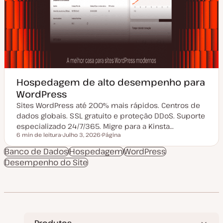
Hospedagem de alto desempenho para
WordPress
Sites WordPress até 200% mais rápidos. Centros de
dados globais. SSL gratuito e proteção DDoS. Suporte
especializado 24/7/365. Migre para a Kinsta…
6 min de leitura
Julho 3, 2026
Página
Tempo de leitura
D
T
a
i
Banco de Dados
Hospedagem
WordPress
t
p
Desempenho do Site
a
o
d
d
e
e
a
a
t
r
u
t
a
i
l
g
i
o
z