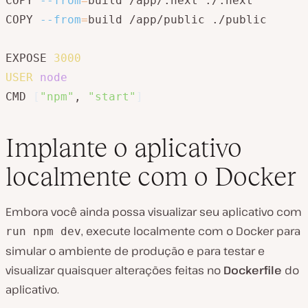
COPY 
--from
=
build /app/.next ./.next

COPY 
--from
=
build /app/public ./public

EXPOSE 
3000
USER
node
CMD 
[
"npm"
, 
"start"
]
Implante o aplicativo
localmente com o Docker
Embora você ainda possa visualizar seu aplicativo com
, execute localmente com o Docker para
run npm dev
simular o ambiente de produção e para testar e
visualizar quaisquer alterações feitas no
Dockerfile
do
aplicativo.