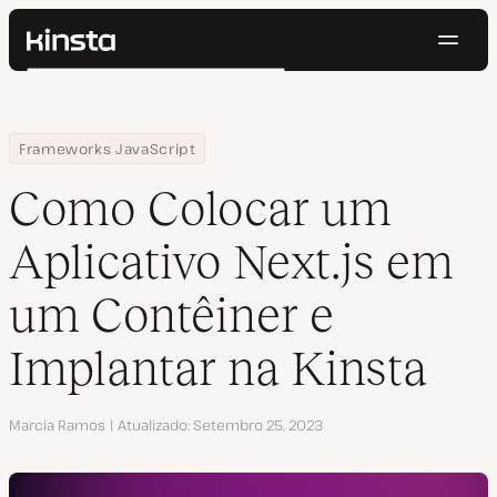
Nave
Kinsta®
Pesquisar
Plataforma
Soluções
Login
Testar gratuitamente
Home
Centro de Recursos
Blog
Como Colocar um Aplicativo Next.js em um Contêiner e Implantar
Frameworks JavaScript
Preços
Recursos
Como Colocar um
Contato
Aplicativo Next.js em
um Contêiner e
Implantar na Kinsta
Autor
Marcia Ramos
Atualizado
Setembro 25, 2023