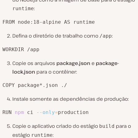
:
runtime
FROM node:18-alpine AS runtime
Defina o diretório de trabalho como
:
/app
WORKDIR /app
Copie os arquivos
package.json
e
package-
lock.json
para o contêiner:
COPY package*.json ./
Instale somente as dependências de produção:
RUN 
npm
 ci 
--only
=
production
Copie o aplicativo criado do estágio
para o
build
estágio
:
runtime