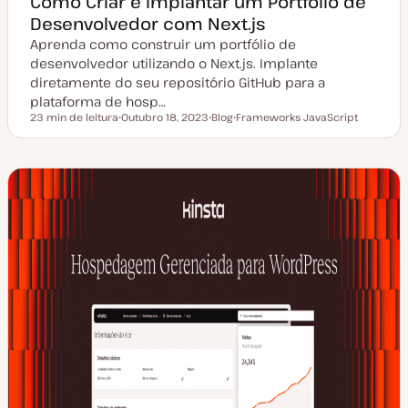
Como Criar e Implantar um Portfólio de
Desenvolvedor com Next.js
Aprenda como construir um portfólio de
desenvolvedor utilizando o Next.js. Implante
diretamente do seu repositório GitHub para a
plataforma de hosp…
23 min de leitura
Outubro 18, 2023
Blog
Frameworks JavaScript
Tempo de leitura
D
T
T
a
i
ó
t
p
p
a
o
i
d
d
c
e
e
o
a
a
t
r
u
t
a
i
l
g
i
o
z
a
ç
ã
o