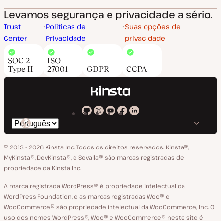
Levamos segurança e privacidade a sério.
Trust
Políticas de
Suas opções de
Center
Privacidade
privacidade
SOC 2
ISO
Type II
27001
GDPR
CCPA
Kinsta
Kinsta
Kinsta
Kinsta
Kinsta
Trocar
em
no
no
no
no
o
GitHub
X
YouTube
Facebook
LinkedIn
© 2013 - 2026 Kinsta Inc. Todos os direitos reservados.
Kinsta®‚
idioma
MyKinsta®‚ DevKinsta®‚ e Sevalla® são marcas registradas de
propriedade da Kinsta Inc.
A marca registrada WordPress® é propriedade intelectual da
WordPress Foundation, e as marcas registradas Woo® e
WooCommerce® são propriedade intelectual da WooCommerce, Inc. O
uso dos nomes WordPress®, Woo® e WooCommerce® neste site é