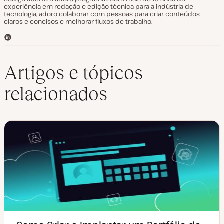
experiência em redação e edição técnica para a indústria de
tecnologia, adoro colaborar com pessoas para criar conteúdos
claros e concisos e melhorar fluxos de trabalho.
L
i
n
k
Artigos e tópicos
e
d
relacionados
I
n