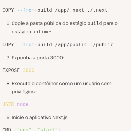
COPY 
--from
=
build /app/.next ./.next
Copie a pasta pública do estágio
para o
build
estágio
:
runtime
COPY 
--from
=
build /app/public ./public
Exponha a porta 3000:
EXPOSE 
3000
Execute o contêiner como um usuário sem
privilégios:
USER
node
Inicie o aplicativo Next.js:
CMD 
[
"npm"
, 
"start"
]