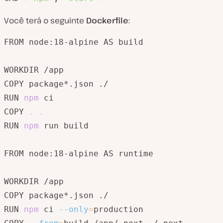
Você terá o seguinte
Dockerfile
:
FROM node:18-alpine AS build

WORKDIR /app

COPY package*.json ./

RUN 
npm
 ci

COPY 
.
.
RUN 
npm
 run build

FROM node:18-alpine AS runtime

WORKDIR /app

COPY package*.json ./

RUN 
npm
 ci 
--only
=
production
