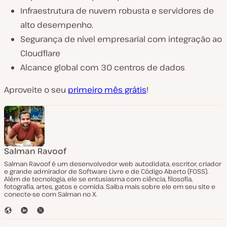
Infraestrutura de nuvem robusta e servidores de
alto desempenho.
Segurança de nível empresarial com integração ao
Cloudflare
Alcance global com 30 centros de dados
Aproveite o seu
primeiro mês grátis
!
Salman Ravoof
Salman Ravoof é um desenvolvedor web autodidata, escritor, criador
e grande admirador de Software Livre e de Código Aberto (FOSS).
Além de tecnologia, ele se entusiasma com ciência, filosofia,
fotografia, artes, gatos e comida. Saiba mais sobre ele em seu site e
conecte-se com Salman no X.
S
L
T
i
i
w