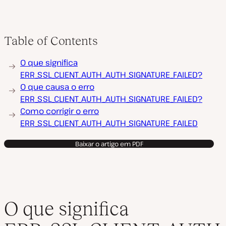
Table of Contents
R
O que significa
e
p
ERR_SSL_CLIENT_AUTH_AUTH_SIGNATURE_FAILED?
r
O que causa o erro
o
d
ERR_SSL_CLIENT_AUTH_AUTH_SIGNATURE_FAILED?
u
Como corrigir o erro
z
i
ERR_SSL_CLIENT_AUTH_AUTH_SIGNATURE_FAILED
r
v
í
Baixar o artigo em PDF
d
e
o
O que significa