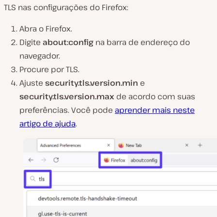
TLS nas configurações do Firefox:
Abra o Firefox.
Digite
about:config
na barra de endereço do
navegador.
Procure por TLS.
Ajuste
security.tls.version.min
e
security.tls.version.max
de acordo com suas
preferências. Você pode
aprender mais neste
artigo de ajuda
.