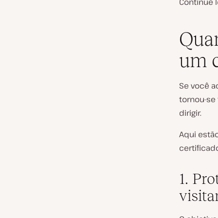
Continue 
Quan
um c
Se você a
tornou-se 
dirigir.
Aqui estão
certificad
1. Pr
visita