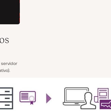
os
 servidor
tivo).