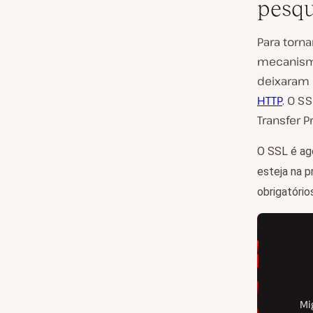
pesqu
Para torn
mecanismo
deixaram 
HTTP
. O S
Transfer P
O SSL é ago
esteja na p
obrigatório