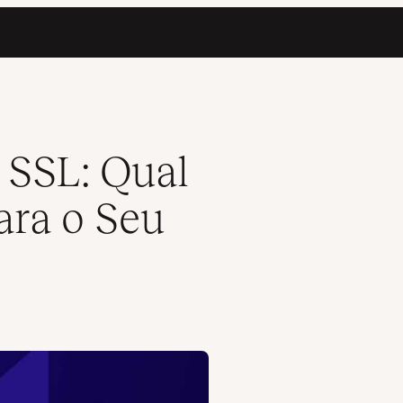
te?
s SSL: Qual
ara o Seu