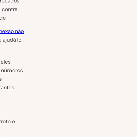
 trocados
s contra
de.
nexão não
á ajudá-lo
 eles
o números
e.
tantes.
rreto e