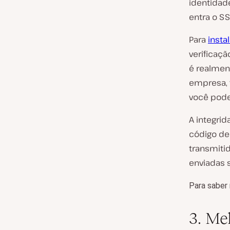
identidad
entra o SS
Para
insta
verificaçã
é realme
empresa, 
você pod
A integri
código de
transmiti
enviadas 
Para saber 
3. Me