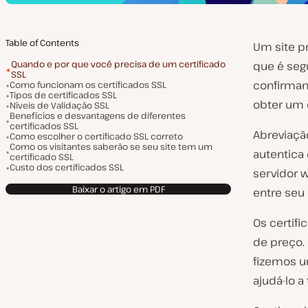
Table of Contents
Um site p
Quando e por que você precisa de um certificado
que é seg
SSL
confirman
Como funcionam os certificados SSL
Tipos de certificados SSL
obter um c
Níveis de Validação SSL
Benefícios e desvantagens de diferentes
certificados SSL
Abreviaç
Como escolher o certificado SSL correto
Como os visitantes saberão se seu site tem um
autentica
certificado SSL
Custo dos certificados SSL
servidor 
Baixar o artigo em PDF
entre seu 
Os certifi
de preço. 
fizemos u
ajudá-lo a