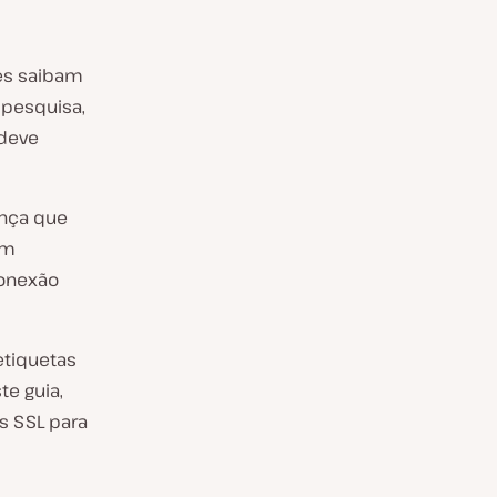
tes saibam
pesquisa,
 deve
ança que
um
conexão
etiquetas
te guia,
s SSL para