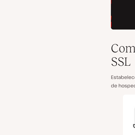
Como
SSL
Estabelec
de hosped