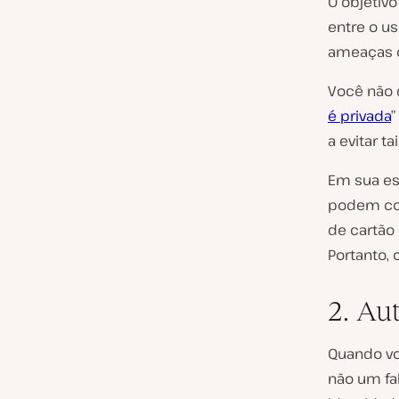
O objetivo
entre o u
ameaças c
Você não 
é privada
”
a evitar ta
Em sua es
podem com
de cartão 
Portanto, 
2. Au
Quando voc
não um fal