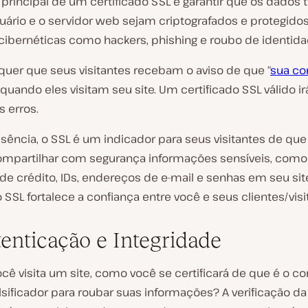
 principal de um certificado SSL é garantir que os dados
suário e o servidor web sejam criptografados e protegido
ibernéticas como hackers, phishing e roubo de identida
quer que seus visitantes recebam o aviso de que “
sua co
 quando eles visitam seu site. Um certificado SSL válido ir
is erros.
sência, o SSL é um indicador para seus visitantes de que
partilhar com segurança informações sensíveis, com
de crédito, IDs, endereços de e-mail e senhas em seu sit
o SSL fortalece a confiança entre você e seus clientes/visi
tenticação e Integridade
ê visita um site, como você se certificará de que é o co
sificador para roubar suas informações? A verificação da