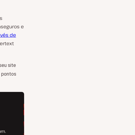
s
nseguros e
nvés de
ertext
seu site
s pontos