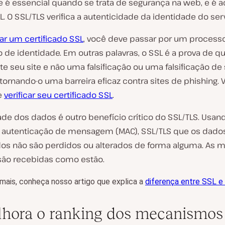
e é essencial quando se trata de segurança na web, e é a
L. O SSL/TLS verifica a autenticidade da identidade do se
lar um certificado SSL
, você deve passar por um process
o de identidade. Em outras palavras, o SSL é a prova de qu
nte
seu
site e não uma falsificação ou uma falsificação de
tornando-o uma barreira eficaz contra sites de phishing.
e
verificar seu certificado SSL
.
dade dos dados é outro benefício crítico do SSL/TLS. Usa
 autenticação de mensagem (MAC), SSL/TLS que os dado
dos não são perdidos ou alterados de forma alguma. As
são recebidas como estão.
mais, conheça nosso artigo que explica a
diferença entre SSL e
lhora o ranking dos mecanismos