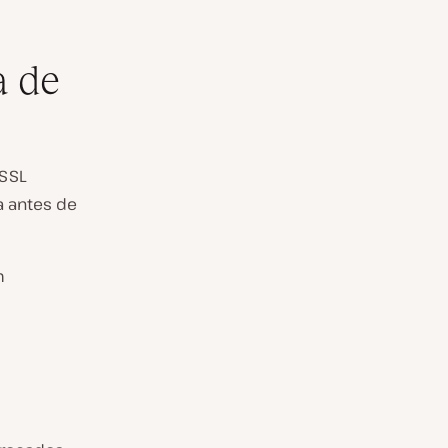
a de
 SSL
a antes de
m