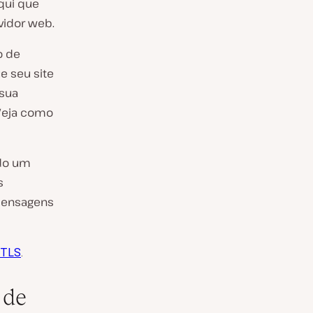
qui que
rvidor web.
o de
e seu site
 sua
 Veja como
ndo um
s
 mensagens
 TLS
.
 de