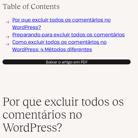
z
Table of Contents
i
r
v
Por que excluir todos os comentários no
í
d
WordPress?
e
o
Preparando para excluir todos os comentários
Como excluir todos os comentários no
WordPress: 4 Métodos diferentes
Baixar o artigo em PDF
Por que excluir todos os
comentários no
WordPress?