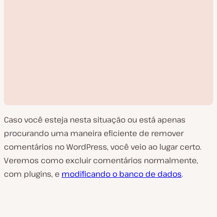
Caso você esteja nesta situação ou está apenas
procurando uma maneira eficiente de remover
comentários no WordPress, você veio ao lugar certo.
Veremos como excluir comentários normalmente,
R
com plugins, e
modificando o banco de dados
.
e
p
r
o
d
u