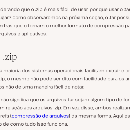
derando que o .zip é mais fácil de usar, por que usar o .t
lugar? Como observaremos na próxima seção, o .tar possu
extras que o tornam o melhor formato de compressão pa
rquivos e aplicativos.
s .zip
 maioria dos sistemas operacionais facilitam extrair e cr
zip, o mesmo não pode ser dito com facilidade para os arq
s não de uma maneira fácil de notar.
o não significa que os arquivos .tar sejam algum tipo de f
 em relação aos arquivos .zip. Em vez disso, ambos realiza
refa
(
compressão de arquivos
) da mesma forma. Aqui e
o de como tudo isso funciona.