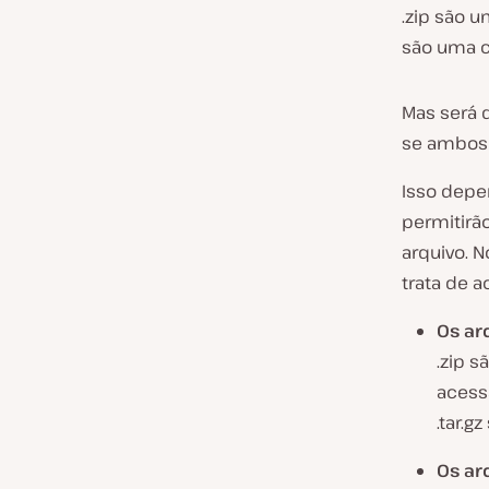
.zip são 
são uma
Mas será 
se ambos
Isso depen
permitirã
arquivo. 
trata de 
Os ar
.zip 
acess
.tar.g
Os ar