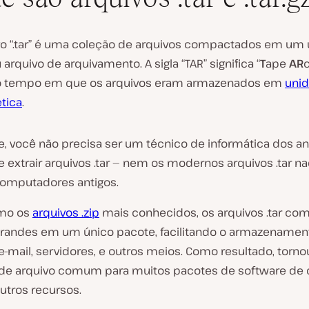
o “.tar” é uma coleção de arquivos compactados em um 
 arquivo de arquivamento. A sigla “TAR” significa “
T
ape
AR
c
o tempo em que os arquivos eram armazenados em
uni
tica
.
e, você não precisa ser um técnico de informática dos a
e extrair arquivos .tar — nem os modernos arquivos .tar n
omputadores antigos.
mo os
arquivos .zip
mais conhecidos, os arquivos .tar c
grandes em um único pacote, facilitando o armazenamen
e-mail, servidores, e outros meios. Como resultado, torn
de arquivo comum para muitos pacotes de software de 
utros recursos.