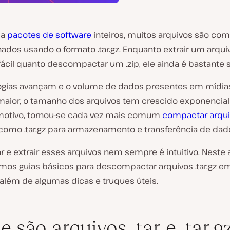
 a
pacotes de software
inteiros, muitos arquivos são co
dos usando o formato .tar.gz. Enquanto extrair um arquivo
fácil quanto descompactar um .zip, ele ainda é bastante 
ogias avançam e o volume de dados presentes em mídias
maior, o tamanho dos arquivos tem crescido exponencia
motivo, tornou-se cada vez mais comum
compactar arqu
como .tar.gz para armazenamento e transferência de dad
e extrair esses arquivos nem sempre é intuitivo. Neste a
mos guias básicos para descompactar arquivos .tar.gz em
além de algumas dicas e truques úteis.
e são arquivos .tar e .tar.g