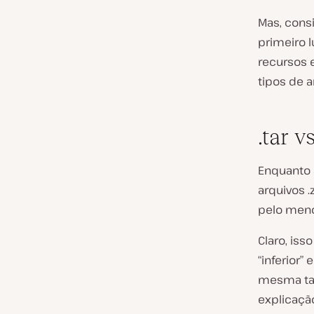
Mas, consi
primeiro 
recursos 
tipos de a
.tar v
Enquanto a
arquivos .
pelo meno
Claro, iss
“inferior”
mesma ta
explicaçã