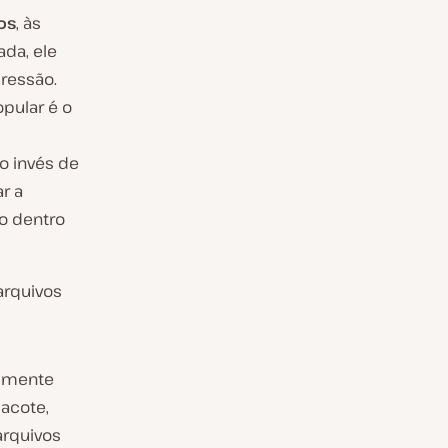
os
, às
ada, ele
ressão.
pular é o
Ao invés de
r a
vo
dentro
arquivos
almente
acote,
arquivos