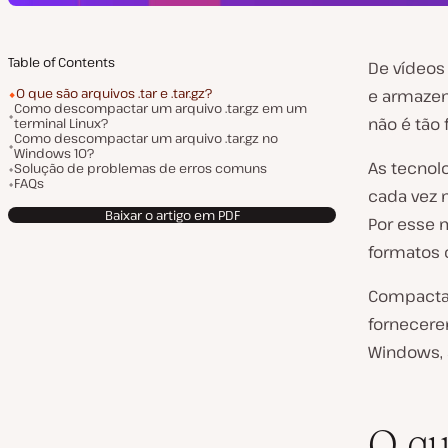
Table of Contents
De vídeos
O que são arquivos .tar e .tar.gz?
e armazena
Como descompactar um arquivo .tar.gz em um
não é tão 
terminal Linux?
Como descompactar um arquivo .tar.gz no
Windows 10?
As tecnol
Solução de problemas de erros comuns
FAQs
cada vez 
Baixar o artigo em PDF
Por esse 
formatos 
Compactar 
fornecere
Windows, 
O qu