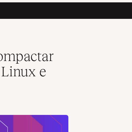
ows)
ompactar
 Linux e