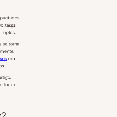
mpactados
 .tar.gz
simples.
 se torna
lmente.
ivos
em
os.
rtigo,
 Linux e
z?