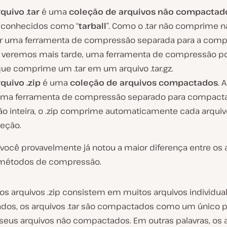
quivo .tar
é uma
coleção de arquivos não compactad
 conhecidos como “
tarball
”. Como o .tar não comprime n
er uma
ferramenta de compressão
separada para a comp
veremos mais tarde, uma ferramenta de compressão po
que comprime um .tar em um arquivo .tar.gz.
rquivo .zip
é uma
coleção de arquivos compactados
. 
uma ferramenta de compressão separado para compacta
ão inteira, o .zip comprime automaticamente cada arqui
eção.
 você provavelmente já notou a maior diferença entre os 
p: métodos de compressão.
os arquivos .zip consistem em muitos arquivos individu
os, os arquivos .tar são compactados como um único p
seus arquivos não compactados. Em outras palavras, os 