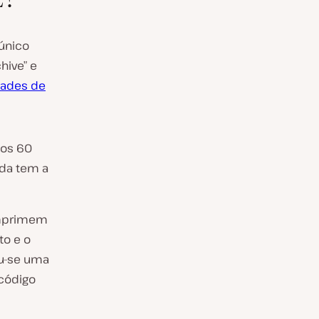
único
hive” e
dades de
nos 60
ada tem a
omprimem
to e o
ou-se uma
código