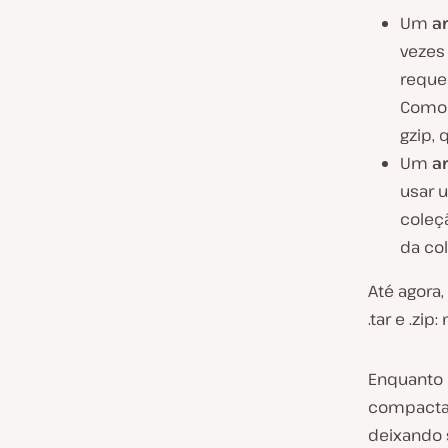
Um
ar
vezes
requ
Como 
gzip
, 
Um
a
usar 
coleç
da
col
Até agora,
.tar e .zi
Enquanto 
compactad
deixando 