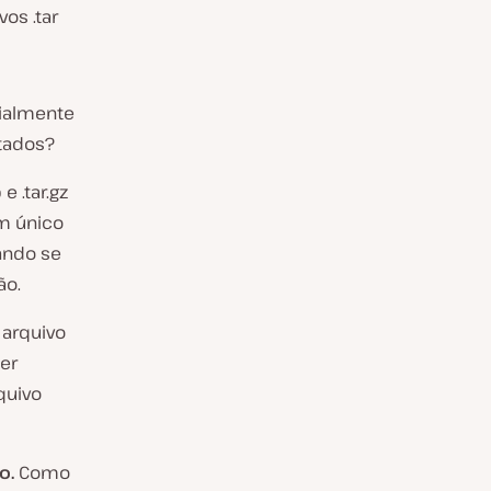
os .tar
ialmente
tados?
 .tar.gz
m único
ando se
ão.
arquivo
er
quivo
o.
Como