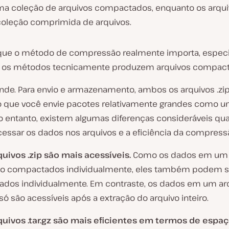
uma
coleção de arquivos compactados,
enquanto os arquiv
coleção comprimida de arquivos
.
que o método de compressão realmente importa, espec
 os métodos tecnicamente produzem arquivos compac
de. Para envio e armazenamento, ambos os arquivos .zip e
o que você envie pacotes relativamente grandes como u
No entanto, existem algumas diferenças consideráveis qu
acessar os dados nos arquivos e a eficiência da compress
quivos .zip são mais acessíveis.
Como os dados em um 
são compactados individualmente, eles também podem s
ados individualmente. Em contraste, os dados em um ar
z só são acessíveis após a extração do arquivo inteiro.
quivos .tar.gz são mais eficientes em termos de espaç