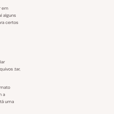
ar em
i alguns
ra certos
iar
uivos .tar,
ormato
m a
stá uma