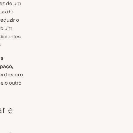
vez de um
tas de
eduzir o
mo um
icientes,
.
os
spaço,
ientes em
e o outro
ar e