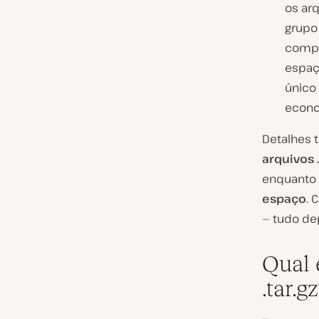
os ar
grupo
compr
espaç
único
econo
Detalhes 
arquivos 
enquanto
espaço
. 
— tudo de
Qual é
.tar.g