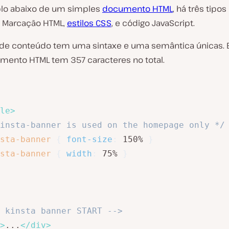
lo abaixo de um simples
documento HTML
, há três tipos
 Marcação HTML,
estilos CSS
, e código JavaScript.
 de conteúdo tem uma sintaxe e uma semântica únicas. E
mento HTML tem 357 caracteres no total.
le
>
insta-banner is used on the homepage only */
sta-banner
{
font-size
:
 150% 
}
sta-banner
{
width
:
 75% 
}
 kinsta banner START -->
>
...
</
div
>