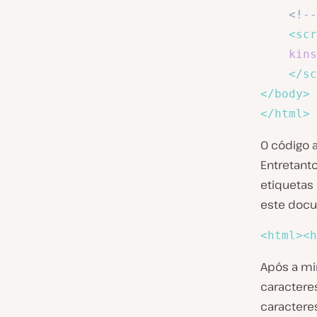
<!--
<
scr
kins
</
sc
</
body
>
</
html
>
O código a
Entretant
etiquetas
este docu
<
html
>
<
h
Após a mi
caractere
caracteres