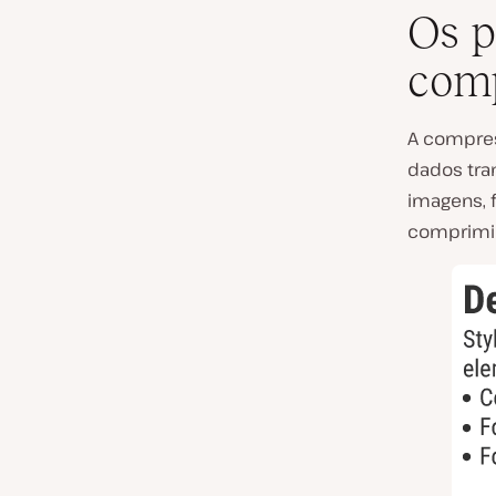
Os p
comp
A compres
dados tra
imagens, f
comprimir