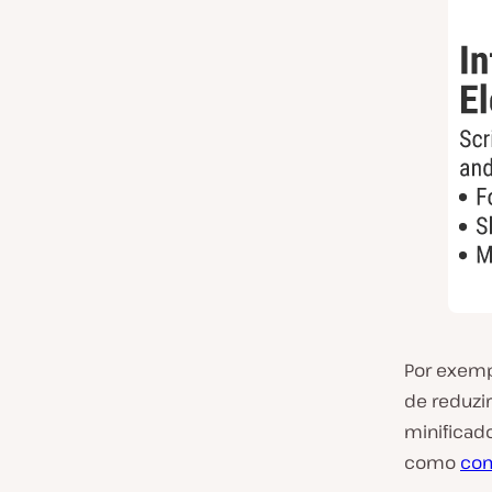
Por exemp
de reduzi
minificad
como
com