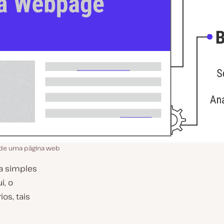
 de uma página web
a simples
i, o
os, tais