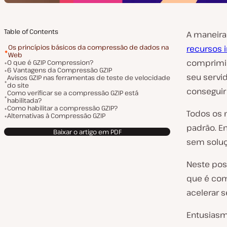
Table of Contents
A maneira 
Os princípios básicos da compressão de dados na
recursos 
Web
comprimir
O que é GZIP Compression?
6 Vantagens da Compressão GZIP
seu servi
Avisos GZIP nas ferramentas de teste de velocidade
do site
conseguir 
Como verificar se a compressão GZIP está
habilitada?
Como habilitar a compressão GZIP?
Todos os 
Alternativas à Compressão GZIP
padrão. E
Baixar o artigo em PDF
sem soluç
Neste pos
que é com
acelerar 
Entusias