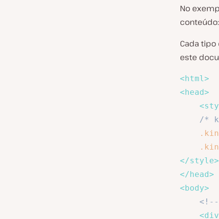
No exemp
conteúdo:
Cada tipo
este docu
<
html
>
<
head
>
<
sty
/* k
.kin
.kin
</
style
>
</
head
>
<
body
>
<!--
<
div