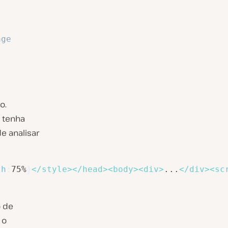
age
o.
e tenha
e analisar
th
:
75%
}
</
style
>
</
head
>
<
body
>
<
div
>
...
</
div
>
<
sc
 de
 o