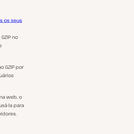
os os seus
 GZIP no
e
o GZIP por
uários
na web, o
sá-la para
idores.