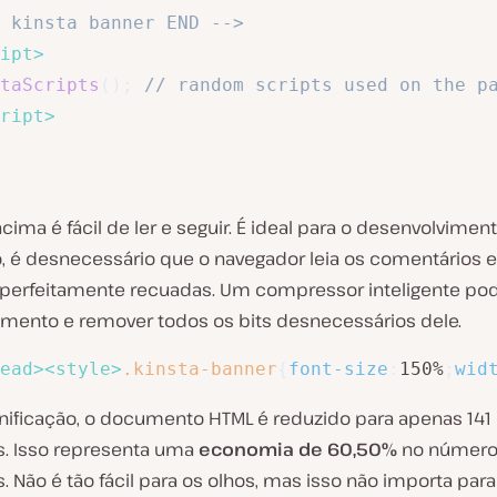
 kinsta banner END -->
ipt
>
taScripts
(
)
;
// random scripts used on the p
ript
>
cima é fácil de ler e seguir. É ideal para o desenvolviment
o, é desnecessário que o navegador leia os comentários 
 perfeitamente recuadas. Um compressor inteligente pod
mento e remover todos os bits desnecessários dele.
ead
>
<
style
>
.kinsta-banner
{
font-size
:
150%
;
wid
nificação, o documento HTML é reduzido para apenas 141
s. Isso representa uma
economia de 60,50%
no número
. Não é tão fácil para os olhos, mas isso não importa para