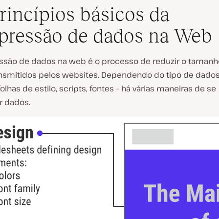
rincípios básicos da
ressão de dados na Web
são de dados na web é o processo de reduzir o tamanh
R
nsmitidos pelos websites. Dependendo do tipo de dados 
e
olhas de estilo, scripts, fontes – há várias maneiras de se
p
r
 dados.
o
d
u
z
i
r
v
í
d
e
o