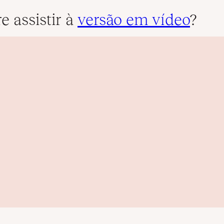
e assistir à
versão em vídeo
?