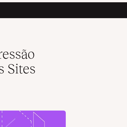
s
ressão
 Sites