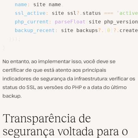
name
:
 site
.
name
,
ssl_active
:
 site
.
ssl
?.
status 
===
'active
php_current
:
parseFloat
(
site
.
php_version
backup_recent
:
 site
.
backups
?.
[
0
]
?.
create
}
)
)
;
}
No entanto, ao implementar isso, você deve se
certificar de que está atento aos principais
indicadores de segurança da infraestrutura: verificar os
status do SSL, as versões do PHP e a data do último
backup.
Transparência de
segurança voltada para o