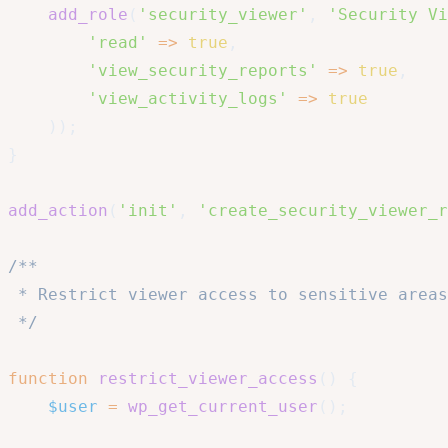
add_role
(
'security_viewer'
,
'Security Vi
'read'
=>
true
,
'view_security_reports'
=>
true
,
'view_activity_logs'
=>
true
)
)
;
}
add_action
(
'init'
,
'create_security_viewer_r
/**

 * Restrict viewer access to sensitive areas

 */
function
restrict_viewer_access
(
)
{
$user
=
wp_get_current_user
(
)
;