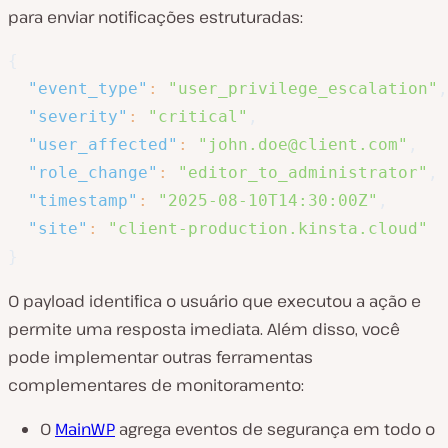
para enviar notificações estruturadas:
{
"event_type"
:
"user_privilege_escalation"
,
"severity"
:
"critical"
,
"user_affected"
:
"john.doe@client.com"
,
"role_change"
:
"editor_to_administrator"
,
"timestamp"
:
"2025-08-10T14:30:00Z"
,
"site"
:
"client-production.kinsta.cloud"
}
O
payload
identifica o usuário que executou a ação e
permite uma resposta imediata. Além disso, você
pode implementar outras ferramentas
complementares de monitoramento:
O
MainWP
agrega eventos de segurança em todo o