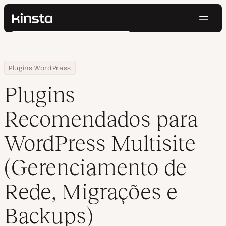
Nave
Kinsta®
Pesquisar
Plataforma
Soluções
Login
Testar gratuitamente
Home
Centro de Recursos
Blog
Plugins Recomendados para WordPress Multisite (Gerenciament
Plugins WordPress
Preços
Recursos
Plugins
Contato
Recomendados para
WordPress Multisite
(Gerenciamento de
Rede, Migrações e
Backups)