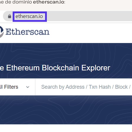
me de domínio
etherscan.io
: