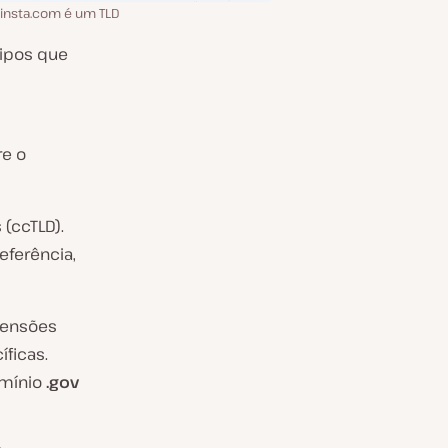
insta.com é um TLD
tipos que
e o
(ccTLD).
eferência,
xtensões
ficas.
omínio
.gov