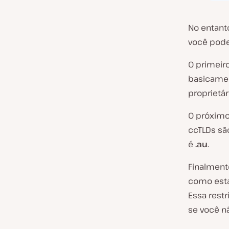
No entanto
você pode
O primeiro
basicamen
proprietár
O próximo
ccTLDs são
é
.au
.
Finalment
como esta
Essa restr
se você n