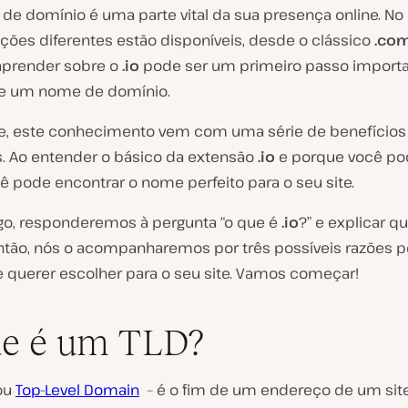
e domínio é uma parte vital da sua presença online. No 
ções diferentes estão disponíveis, desde o clássico
.co
 aprender sobre o
.io
pode ser um primeiro passo importa
de um nome de domínio.
e, este conhecimento vem com uma série de benefícios
s. Ao entender o básico da extensão
.io
e porque você po
cê pode encontrar o nome perfeito para o seu site.
igo, responderemos à pergunta “o que é
.io
?” e explicar 
 Então, nós o acompanharemos por três possíveis razões p
 querer escolher para o seu site. Vamos começar!
ue é um TLD?
ou
Top-Level Domain
– é o fim de um endereço de um site