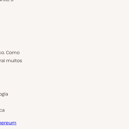
ico. Como
ai muitos
ogia
ca
thereum