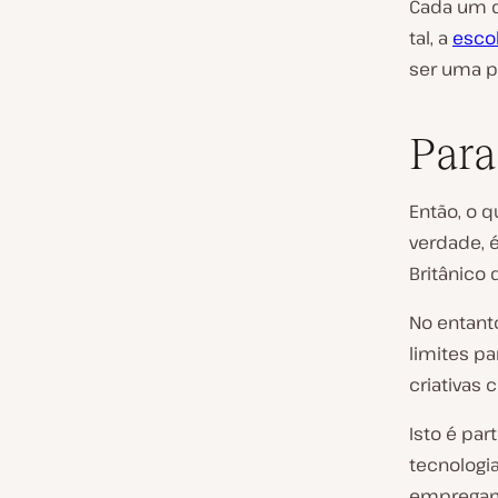
Cada um d
tal, a
esco
ser uma p
Para
Então, o 
verdade, 
Britânico 
No entanto
limites p
criativas
Isto é pa
tecnologi
empregam 