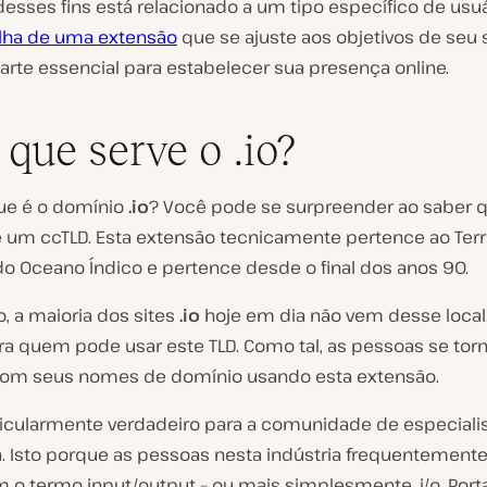
esses fins está relacionado a um tipo específico de usu
lha de uma extensão
que se ajuste aos objetivos de seu 
arte essencial para estabelecer sua presença online.
 que serve o .io?
que é o domínio
.io
? Você pode se surpreender ao saber q
é um ccTLD. Esta extensão tecnicamente pertence ao Terri
do Oceano Índico e pertence desde o final dos anos 90.
, a maioria dos sites
.io
hoje em dia não vem desse local
ara quem pode usar este TLD. Como tal, as pessoas se to
 com seus nomes de domínio usando esta extensão.
rticularmente verdadeiro para a comunidade de especial
a. Isto porque as pessoas nesta indústria frequentement
o termo input/output – ou mais simplesmente, i/o. Porta