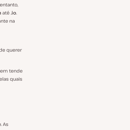
entanto,
m
até
.io
.
nte na
de querer
quem tende
elas quais
. As