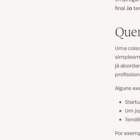
final
.io
tem
Quem
Uma coisa
simplesme
já aborda
profission
Alguns ex
Startu
Um jo
Tendê
Por exem