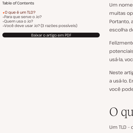
Table of Contents
Um nome d
O que é um TLD?
muitas op
Para que serve o .io?
Portanto,
Quem usa o .io?
Você deve usar .io? (3 razões possíveis)
escolha 
Baixar o artigo em PDF
Felizment
potenciai
usá-la, vo
Neste art
a usá-lo.
você pode
O q
Um TLD – 