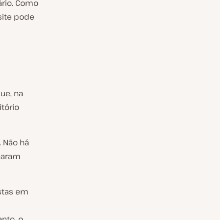
ário. Como
site pode
ue, na
tório
. Não há
rnaram
istas em
e
nto, o