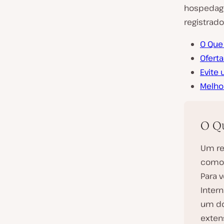
hospedage
registrad
O Que
Ofert
Evite
Melho
O Qu
Um re
como 
Para 
Inter
um do
exten