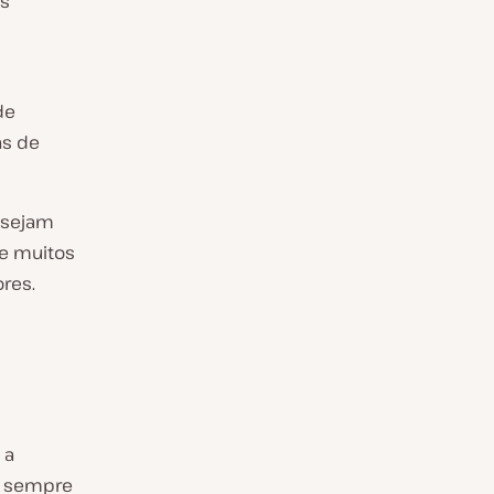
os
de
as de
 sejam
ue muitos
res.
 a
m sempre