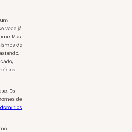
r um
se você já
nome. Mas
nismos de
astando.
icado,
mínios.
eap. Os
s nomes de
 domínios
omo