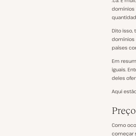
.ca. É mu
domínios d
quantidad
Dito isso
domínios 
países com
Em resumo
iguais. E
deles ofe
Aqui estão
Preço
Como ocor
começar 