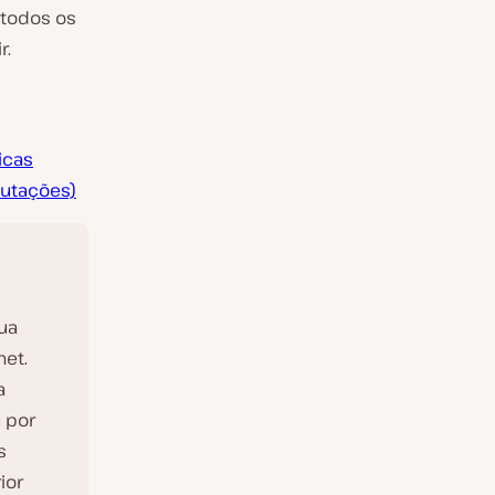
 todos os
r.
icas
putações)
ua
et.
a
u por
s
ior