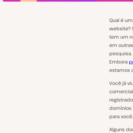
Qual é uma
website? 
tem um no
em outras
pesquisa,
Embora
p
estamos aq
Você já v
comerciai
registrad
domínios 
para você.
Alguns d