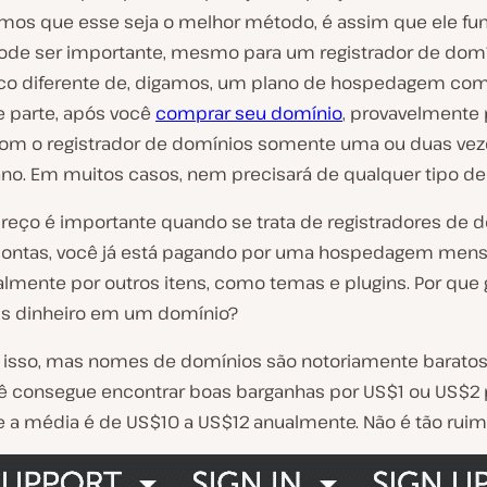
os que esse seja o melhor método, é assim que ele fun
ode ser importante, mesmo para um registrador de dom
o diferente de, digamos, um plano de hospedagem com 
 parte, após você
comprar seu domínio
, provavelmente 
 com o registrador de domínios somente uma ou duas vez
ano. Em muitos casos, nem precisará de qualquer tipo de
preço é importante quando se trata de registradores de 
 contas, você já está pagando por uma hospedagem men
almente por outros itens, como temas e plugins. Por que 
s dinheiro em um domínio?
ó isso, mas nomes de domínios são notoriamente barato
ê consegue encontrar boas barganhas por US$1 ou US$2 
 a média é de US$10 a US$12 anualmente. Não é tão ruim