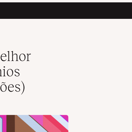
ecomendações)
elhor
nios
ões)