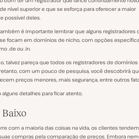
ito bom ter um registrador que lance continuamente nov
e nível superior e que se esforça para oferecer a maior
e possível deles.
, também é importante lembrar que alguns registradores 
se focam em domínios de nicho, com opções específic
o .de ou .in.
, talvez pareça que todos os registradores de domínios
ntretanto, com um pouco de pesquisa, você descobrirá q
recem preços menores, mais segurança, entre outros fato
 alguns detalhes para ficar atento.
 Baixo
re com a maioria das coisas na vida, os clientes tendem
suas compras pela comparação de preços. Embora ne