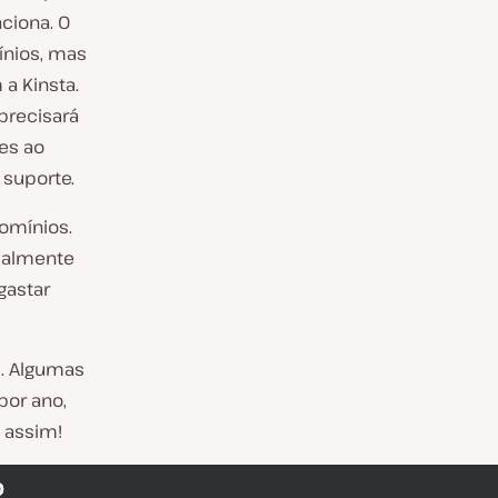
ciona. O
ínios, mas
a Kinsta.
precisará
es ao
 suporte.
domínios.
salmente
gastar
s. Algumas
por ano,
 assim!