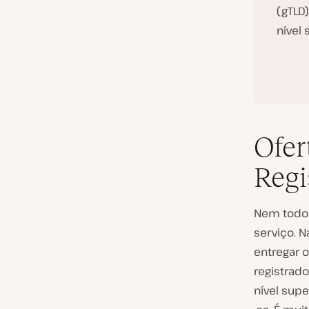
(gTLD)
nível 
Ofe
Regi
Nem todos
serviço. 
entregar 
registrad
nível supe