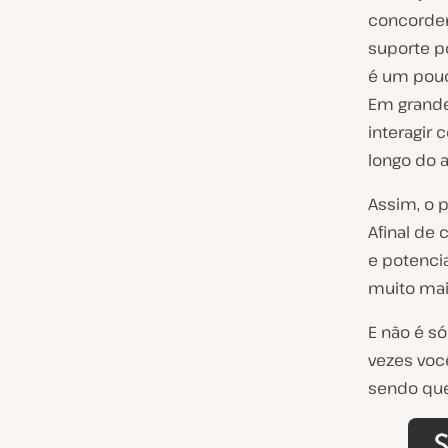
concordem
suporte p
é um pouc
Em grande
interagir
longo do 
Assim, o 
Afinal de
e potenci
muito mai
E não é s
vezes voc
sendo que