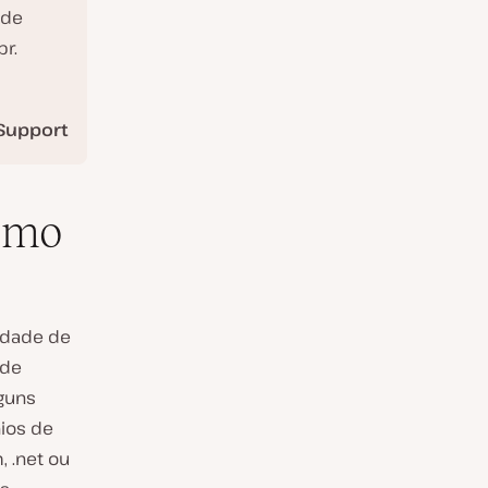
 de
br.
Support
imo
idade de
 de
lguns
ios de
, .net ou