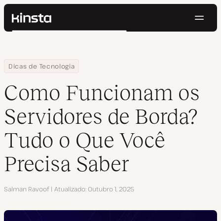
Nave
Kinsta®
Pesquisar
Plataforma
Soluções
Login
Testar gratuitamente
Home
Centro de Recursos
Blog
Como Funcionam os Servidores de Borda? Tudo o Que Você Prec
Dicas de Tecnologia
Preços
Recursos
Como Funcionam os
Contato
Servidores de Borda?
Tudo o Que Você
Precisa Saber
Autor
Salman Ravoof
Atualizado
Outubro 1, 2025