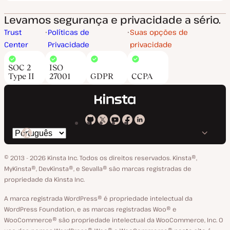
Levamos segurança e privacidade a sério.
Trust
Políticas de
Suas opções de
Center
Privacidade
privacidade
SOC 2
ISO
Type II
27001
GDPR
CCPA
Kinsta
Kinsta
Kinsta
Kinsta
Kinsta
Trocar
em
no
no
no
no
o
GitHub
X
YouTube
Facebook
LinkedIn
© 2013 - 2026 Kinsta Inc. Todos os direitos reservados.
Kinsta®‚
idioma
MyKinsta®‚ DevKinsta®‚ e Sevalla® são marcas registradas de
propriedade da Kinsta Inc.
A marca registrada WordPress® é propriedade intelectual da
WordPress Foundation, e as marcas registradas Woo® e
WooCommerce® são propriedade intelectual da WooCommerce, Inc. O