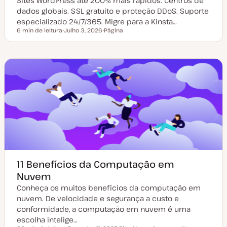
Sites WordPress até 200% mais rápidos. Centros de
dados globais. SSL gratuito e proteção DDoS. Suporte
especializado 24/7/365. Migre para a Kinsta…
6 min de leitura
Julho 3, 2026
Página
Tempo de leitura
D
T
a
i
t
p
a
o
d
d
e
e
a
a
t
r
u
t
a
i
l
g
i
o
z
a
ç
ã
o
11 Benefícios da Computação em
Nuvem
Conheça os muitos benefícios da computação em
nuvem. De velocidade e segurança a custo e
conformidade, a computação em nuvem é uma
escolha intelige…