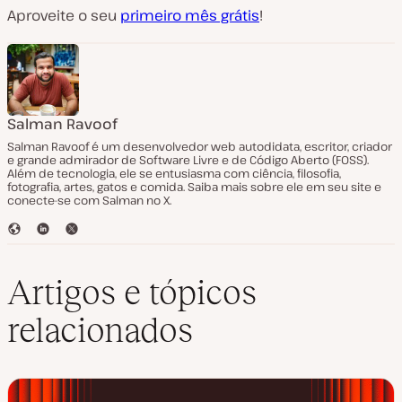
Aproveite o seu
primeiro mês grátis
!
Salman Ravoof
Salman Ravoof é um desenvolvedor web autodidata, escritor, criador
e grande admirador de Software Livre e de Código Aberto (FOSS).
Além de tecnologia, ele se entusiasma com ciência, filosofia,
fotografia, artes, gatos e comida. Saiba mais sobre ele em seu site e
conecte-se com Salman no X.
S
L
T
i
i
w
t
n
i
e
k
t
Artigos e tópicos
e
t
d
e
relacionados
I
r
n