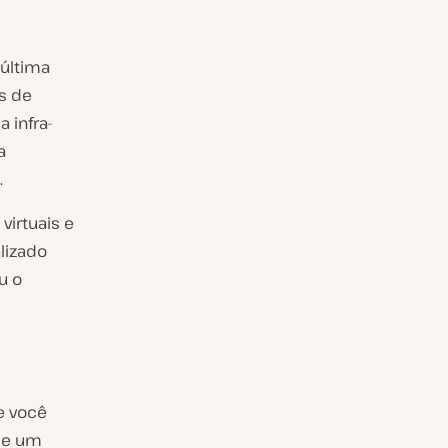
 última
s de
 infra-
a
.
irtuais e
lizado
u o
e você
de um