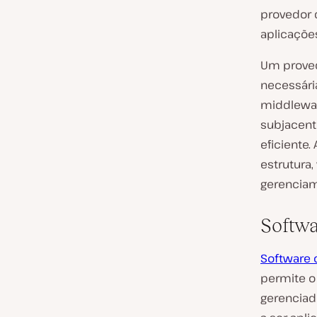
provedor 
aplicaçõe
Um proved
necessári
middlewar
subjacent
eficiente.
estrutura
gerenciam
Softwa
Software 
permite o
gerenciad