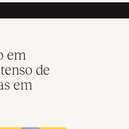
s e Tecnologias em Nuvem
o em
tenso de
ias em