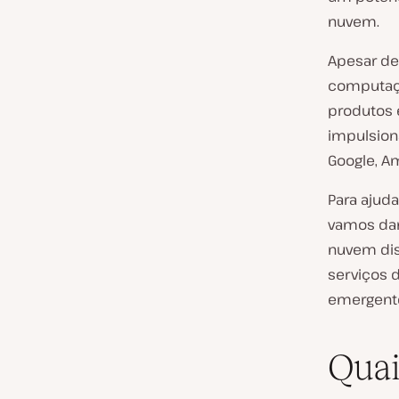
nuvem.
Apesar de
computaçã
produtos 
impulsion
Google, A
Para ajud
vamos da
nuvem dis
serviços 
emergente
Quai