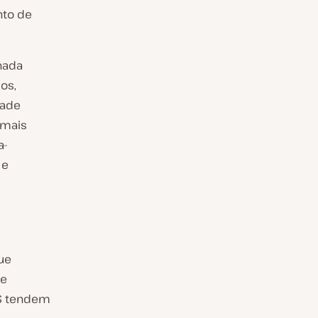
nto de
nada
os,
dade
 mais
a-
 e
ue
 e
aS tendem