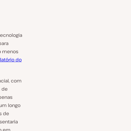
tecnologia
para
lo menos
latório do
cial, com
 de
penas
 um longo
s de
sentaria
ão em