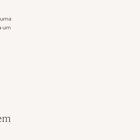
e uma
da um
 em