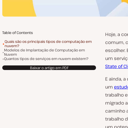
Table of Contents
Hoje, a c
Quais são os principais tipos de computação em
comum, c
nuvem?
escolher.
Modelos de Implantação de Computação em
Nuvem
um servi
Quantos tipos de serviços em nuvem existem?
State of C
Baixar o artigo em PDF
E ainda, 
um
estud
trabalho 
migrado a
caminho a
trabalho 
um potenc