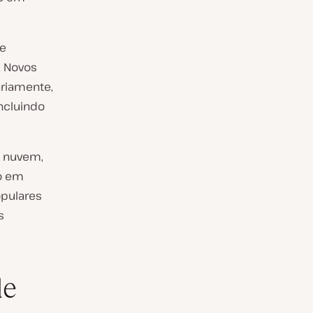
de
. Novos
riamente,
ncluindo
m nuvem,
o em
pulares
s
de