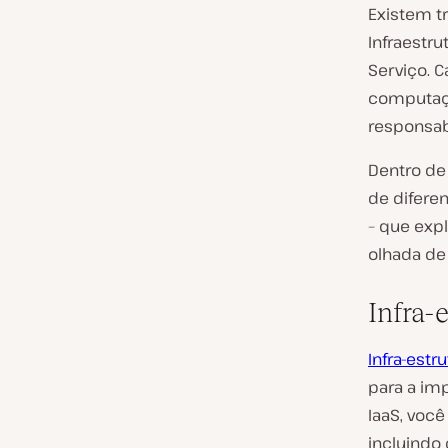
Existem t
Infraestr
Serviço. 
computaçã
responsab
Dentro de
de difere
– que exp
olhada de
Infra-
Infra-estr
para a im
IaaS, você
incluindo