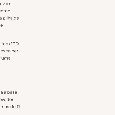
nuvem –
 como
a pilha de
de
istem 100s
 escolher
r uma
a a base
rovedor
rsos de TI,