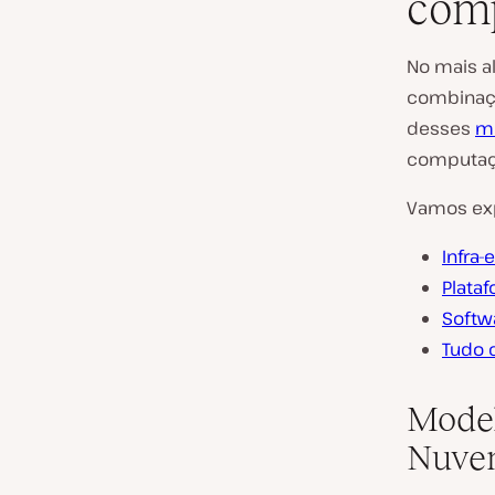
com
No mais a
combinaçã
desses
m
computaçã
Vamos exp
Infra-
Plata
Softw
Tudo 
Model
Nuve