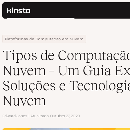
Kinsta®
Pesquisar
Plataforma
Soluções
Login
Home
Centro de Recursos
Blog
Tipos de Computação em Nuvem – Um Guia Extenso de Soluçõe
Plataformas de Computação em Nuvem
Preços
Recursos
Tipos de Computaçã
Contato
Nuvem – Um Guia Ex
Soluções e Tecnolog
Nuvem
Autor
Edward Jones
Atualizado
Outubro 27, 2023