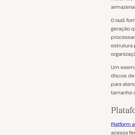
armazena
O IaaS fo
geração q
processam
estrutura 
organizaçã
Um exempl
discos de
para aten
tamanho 
Plataf
Platform a
acessa fe