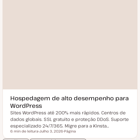
a
ç
ã
o
Hospedagem de alto desempenho para
WordPress
Sites WordPress até 200% mais rápidos. Centros de
dados globais. SSL gratuito e proteção DDoS. Suporte
especializado 24/7/365. Migre para a Kinsta…
6 min de leitura
Julho 3, 2026
Página
Tempo de leitura
D
T
a
i