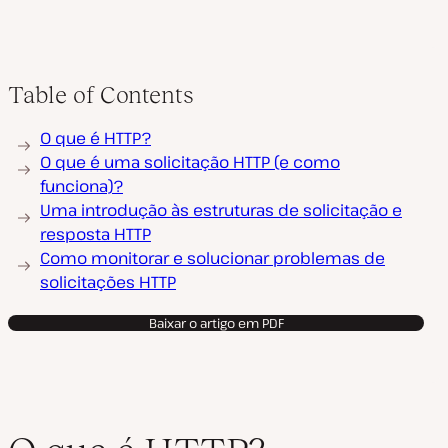
p
r
o
d
u
z
Table of Contents
i
r
v
O que é HTTP?
í
d
O que é uma solicitação HTTP (e como
e
o
funciona)?
Uma introdução às estruturas de solicitação e
resposta HTTP
Como monitorar e solucionar problemas de
solicitações HTTP
Baixar o artigo em PDF