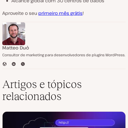
Alcance global com 30 centros de dados
Aproveite o seu
primeiro mês grátis
!
Matteo Duò
Consultor de marketing para desenvolvedores de plugins WordPress.
S
L
T
i
i
w
t
n
i
e
k
t
Artigos e tópicos
e
t
d
e
relacionados
I
r
n