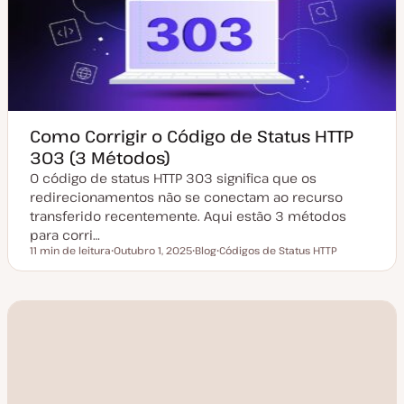
Como Corrigir o Código de Status HTTP
303 (3 Métodos)
O código de status HTTP 303 significa que os
redirecionamentos não se conectam ao recurso
transferido recentemente. Aqui estão 3 métodos
para corri…
11 min de leitura
Outubro 1, 2025
Blog
Códigos de Status HTTP
Tempo de leitura
D
T
T
a
i
ó
t
p
p
a
o
i
d
d
c
e
e
o
a
a
t
r
u
t
a
i
l
g
i
o
z