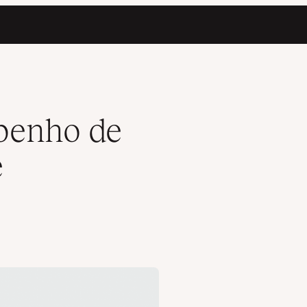
penho de
e