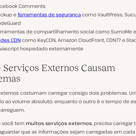
acebook Comments
ackup e
ferramentas de segurança
como VaultPress, Sucu
odeGuard
rramentas de compartilhamento social como SumoMe e 
edes CDN
como KeyCDN, Amazon CloudFront, CDN77 e Sta
vascript hospedado externamente
Serviços Externos Causam
lemas
externos costumam carregar consigo dois problemas. U
do ao volume absoluto, enquanto o outro é o tempo de es
carreguem.
e você tem
muitos serviços externos
, precisa carregar 
aguardar que as informações sejam carregadas em cada 