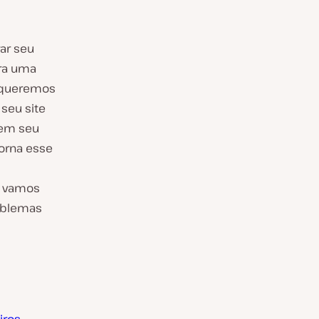
ar seu
ra uma
e queremos
seu site
 em seu
orna esse
, vamos
roblemas