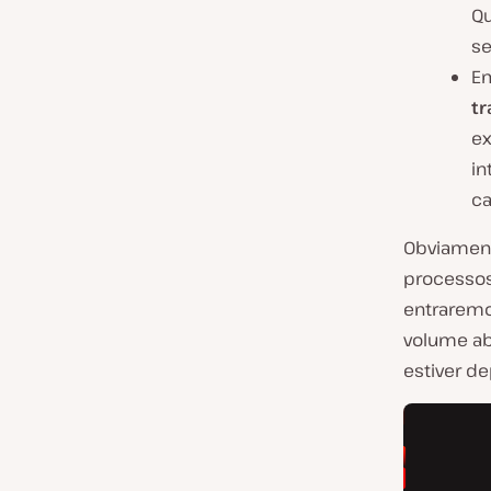
Qu
se
Em
tr
ex
in
ca
Obviament
processos
entraremo
volume ab
estiver d