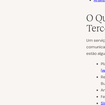
Anali
O Qu
Terc
Um serviç
comunica 
estão alg
Pl
(
w
Re
Bu
An
Fe
Si