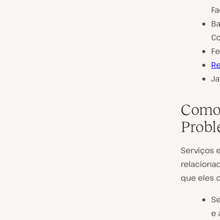
F
B
C
Fe
R
Ja
Como 
Prob
Serviços 
relaciona
que eles 
S
e 