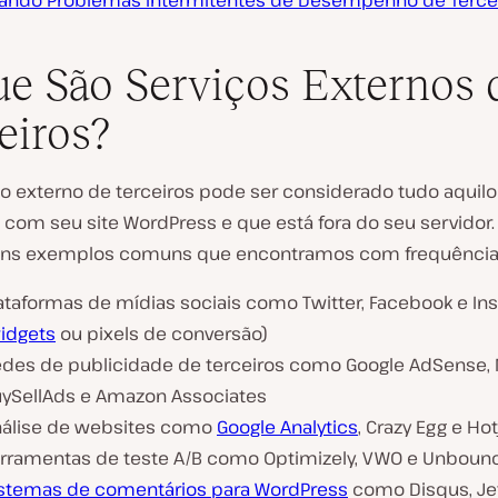
sando Problemas Intermitentes de Desempenho de Terce
e São Serviços Externos 
eiros?
o externo de terceiros pode ser considerado tudo aquilo
com seu site WordPress e que está fora do seu servidor.
uns exemplos comuns que encontramos com frequência
ataformas de mídias sociais como Twitter, Facebook e In
idgets
ou pixels de conversão)
des de publicidade de terceiros como Google AdSense, 
ySellAds e Amazon Associates
álise de websites como
Google Analytics
, Crazy Egg e Hot
rramentas de teste A/B como Optimizely, VWO e Unboun
stemas de comentários para WordPress
como Disqus, Je