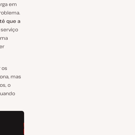
arga em
roblema.
té que a
 serviço
 uma
er
 os
rona, mas
os, o
quando