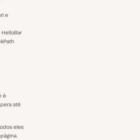
ri e
HelloBar
ckPath
m é
pera até
todos eles
página.