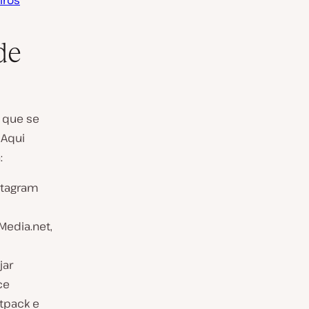
iros
de
 que se
 Aqui
:
stagram
Media.net,
jar
ce
tpack e