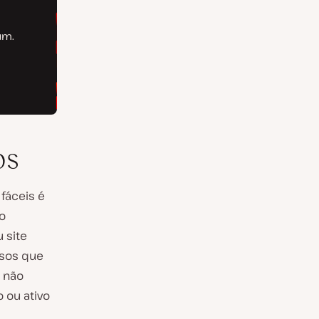
os
 fáceis é
o
 site
rsos que
 não
 ou ativo