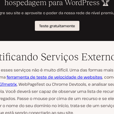
tificando Serviços Extern
r esses serviços não é muito difícil. Uma das formas mais
uma
ferramenta de teste de velocidade de websites
, com
GTmetrix
, WebPageTest ou Chrome Devtools, e analisar seu
ela. Você deverá ser capaz de observar uma lista de recu
regados. Passe o mouse por cima de um recurso e se ele
 o nome do seu domínio no início, trata-se de um serviço
ue está sendo conectado ao seu site.