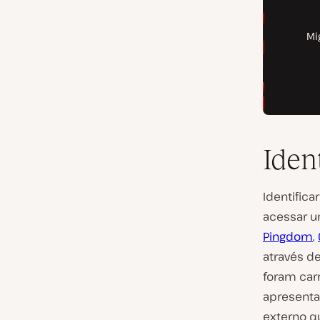
Iden
Identifica
acessar 
Pingdom
,
através d
foram car
apresentar
externo q