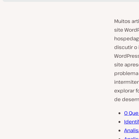
Muitos ar
site Word
hospedage
discutir 
WordPress
site apre
problema 
intermiten
explorar f
de desem
O Que
Ident
Anali