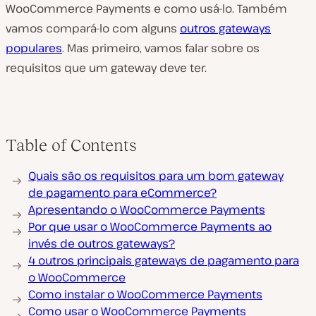
z
WooCommerce Payments e como usá-lo. Também
i
r
vamos compará-lo com alguns
outros gateways
v
í
populares
. Mas primeiro, vamos falar sobre os
d
requisitos que um gateway deve ter.
e
o
Table of Contents
Quais são os requisitos para um bom gateway
de pagamento para eCommerce?
Apresentando o WooCommerce Payments
Por que usar o WooCommerce Payments ao
invés de outros gateways?
4 outros principais gateways de pagamento para
o WooCommerce
Como instalar o WooCommerce Payments
Como usar o WooCommerce Payments