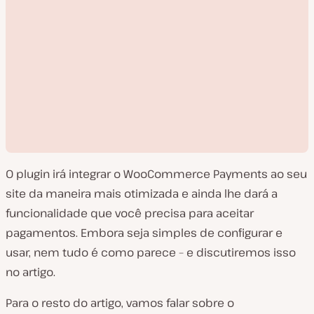
O plugin irá integrar o WooCommerce Payments ao seu
site da maneira mais otimizada e ainda lhe dará a
funcionalidade que você precisa para aceitar
pagamentos. Embora seja simples de configurar e
R
usar, nem tudo é como parece – e discutiremos isso
e
p
no artigo.
r
o
d
Para o resto do artigo, vamos falar sobre o
u