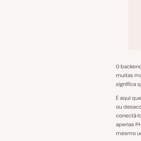
O backend
muitas ma
significa 
É aqui qu
ou desacop
conectá-lo
apenas PH
mesmo um 