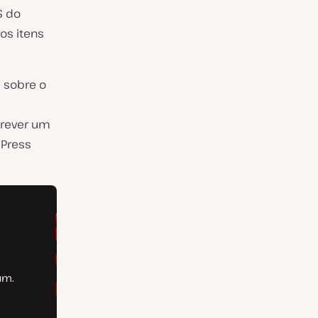
S do
os itens
 sobre o
crever um
dPress