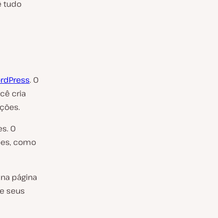
ê tudo
ordPress
. O
cê cria
ações.
es. O
ões, como
 na página
be seus