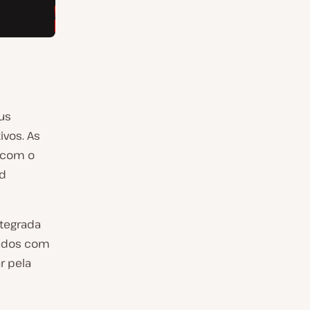
us
ivos. As
m com o
nd
tegrada
dados com
r pela