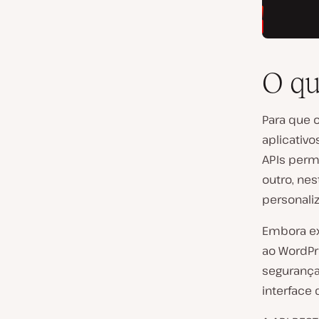
O qu
Para que 
aplicativ
APIs perm
outro, ne
personali
Embora ex
ao WordPr
segurança
interface 