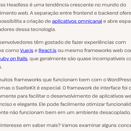
ss Headless é uma tendência crescente no mundo do
imento web. A separação entre frontend e backend ofer
possibilita a criação de
aplicativos omnicanal
e abre espa
adores dessa tecnologia.
senvolvedores têm gostado de fazer experiências com
ks como
Vue.js
e
React.js
ou mesmo frameworks web c
uby on Rails
, que geralmente são quase incompatíveis 
.
muitos frameworks que funcionam bem com o WordPres
mas o SvelteKit é especial. O framework de interface foi 
amente para facilitar o desenvolvimento de aplicativos 
nciso e elegante. Ele pode facilmente otimizar funcional
nte não funcionam bem em um ambiente desacoplado.
interesse em saber mais? Vamos examinar alguns conce