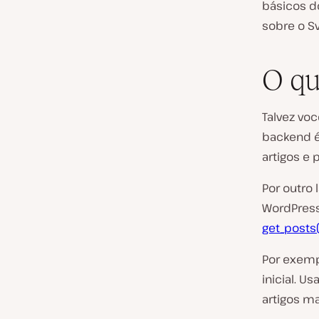
básicos d
sobre o S
O qu
Talvez voc
backend é
artigos e 
Por outro 
WordPress
get_posts
Por exemp
inicial. 
artigos ma