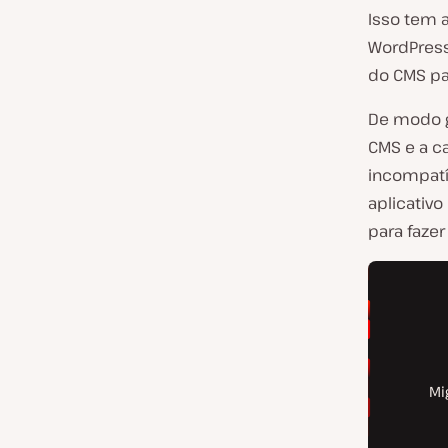
Isso tem 
WordPress 
do CMS par
De modo g
CMS e a c
incompatí
aplicativo
para fazer