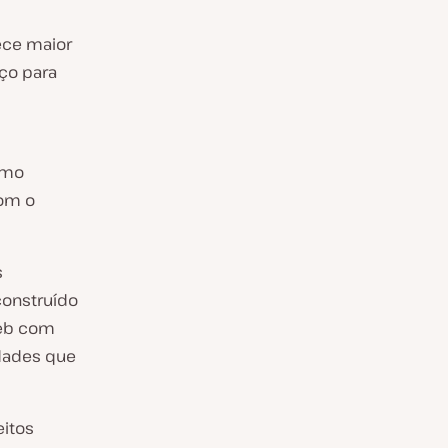
ece maior
ço para
omo
com o
s
construído
web com
idades que
itos