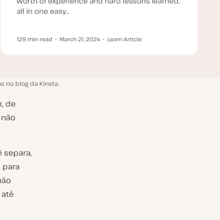
s no blog da Kinsta.
, de
 não
ê separa,
 para
não
 até