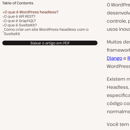
Table of Contents
O WordPre
O que é WordPress headless?
desenvolv
O que é API REST?
controle, 
O que é GraphQL?
O que é SvelteKit?
usos inov
Como criar um site WordPress headless com o
SvelteKit
Muitos de
Baixar o artigo em PDF
framewor
Django
e
R
WordPress
Existem 
Headless, 
especific
código co
normalme
Você tem 