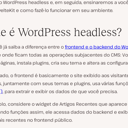
o WordPress headless e, em seguida, ensinaremos a voc
velteKit e como fazê-lo funcionar em seu ambiente.
e é WordPress headless?
ê já saiba a diferença entre o
frontend e o backend do W
 onde ficam todas as operações subjacentes do CMS: Vo
páginas, instala plugins, cria seu tema e altera as configur
lado, o frontend é basicamente o site exibido aos visitant
, juntamente com seus temas e plugins, usa várias funç
()
, para extrair e exibir os dados de que você precisa.
lo, considere o widget de Artigos Recentes que aparece
Usando funções assim, ele acessa dados do backend e exi
is recentes no frontend público.