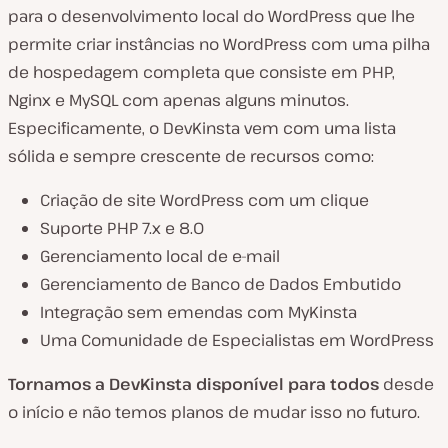
para o desenvolvimento local do WordPress que lhe
permite criar instâncias no WordPress com uma pilha
de hospedagem completa que consiste em PHP,
R
Nginx e MySQL com apenas alguns minutos.
e
p
Especificamente, o DevKinsta vem com uma lista
r
o
sólida e sempre crescente de recursos como:
d
u
z
Criação de site WordPress com um clique
i
r
Suporte PHP 7.x e 8.0
v
í
Gerenciamento local de e-mail
d
Gerenciamento de Banco de Dados Embutido
e
o
Integração sem emendas com MyKinsta
Uma Comunidade de Especialistas em WordPress
Tornamos a DevKinsta disponível para todos
desde
o início e não temos planos de mudar isso no futuro.