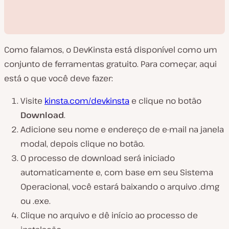
Como falamos, o DevKinsta está disponível como um
conjunto de ferramentas gratuito. Para começar, aqui
está o que você deve fazer:
Visite
kinsta.com/devkinsta
e clique no botão
R
e
Download
.
p
r
Adicione seu nome e endereço de e-mail na janela
o
d
modal, depois clique no botão.
u
z
O processo de download será iniciado
i
r
automaticamente e, com base em seu Sistema
v
í
Operacional, você estará baixando o arquivo
.dmg
d
ou
.exe
.
e
o
Clique no arquivo e dê início ao processo de