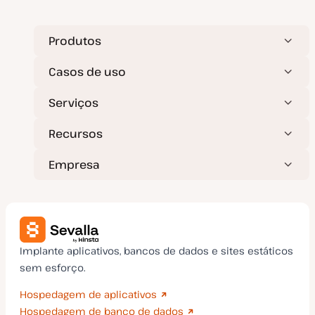
e
a
t
u
a
Produtos
l
i
z
Casos de uso
a
ç
ã
Serviços
o
Recursos
Empresa
Implante aplicativos, bancos de dados e sites estáticos
sem esforço.
Hospedagem de aplicativos
Hospedagem de banco de dados