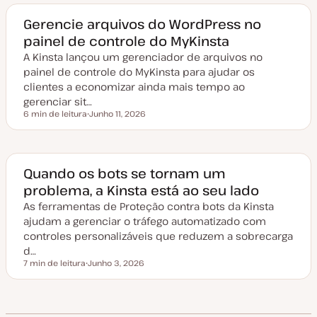
a
d
e
Gerencie arquivos do WordPress no
a
painel de controle do MyKinsta
t
u
A Kinsta lançou um gerenciador de arquivos no
a
l
painel de controle do MyKinsta para ajudar os
i
z
clientes a economizar ainda mais tempo ao
a
gerenciar sit…
ç
ã
6 min de leitura
Junho 11, 2026
Tempo de leitura
o
D
a
t
a
d
e
Quando os bots se tornam um
a
problema, a Kinsta está ao seu lado
t
u
As ferramentas de Proteção contra bots da Kinsta
a
l
ajudam a gerenciar o tráfego automatizado com
i
z
controles personalizáveis que reduzem a sobrecarga
a
d…
ç
ã
7 min de leitura
Junho 3, 2026
Tempo de leitura
o
D
a
t
a
d