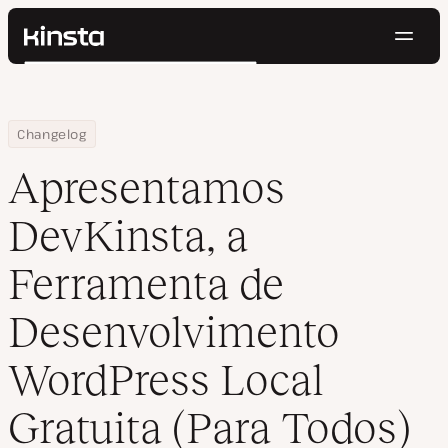
Nave
Kinsta®
Pesquisar
Plataforma
Soluções
Login
Testar gratuitamente
Home
Apresentamos DevKinsta, a Ferramenta de Desenvolvimento WordP
Changelog
Preços
Recursos
Apresentamos
Contato
DevKinsta, a
Ferramenta de
Desenvolvimento
WordPress Local
Gratuita (Para Todos)