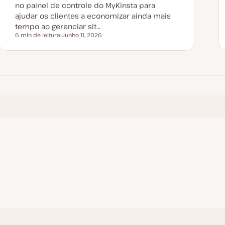
no painel de controle do MyKinsta para
ajudar os clientes a economizar ainda mais
tempo ao gerenciar sit…
6 min de leitura
Junho 11, 2026
Tempo de leitura
D
a
t
a
d
e
a
t
u
a
l
i
z
a
ç
ã
o