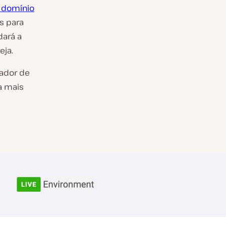
 domínio
s para
dará a
eja.
rador de
a mais