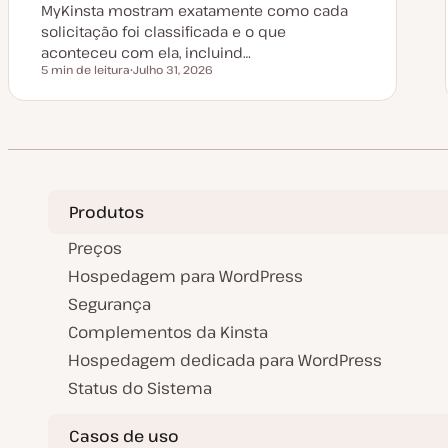
MyKinsta mostram exatamente como cada
solicitação foi classificada e o que
aconteceu com ela, incluind…
5 min de leitura
Julho 31, 2026
Tempo de leitura
D
a
t
a
d
e
a
t
u
a
Produtos
l
i
z
Preços
a
ç
Hospedagem para WordPress
ã
o
Segurança
Complementos da Kinsta
Hospedagem dedicada para WordPress
Status do Sistema
Casos de uso