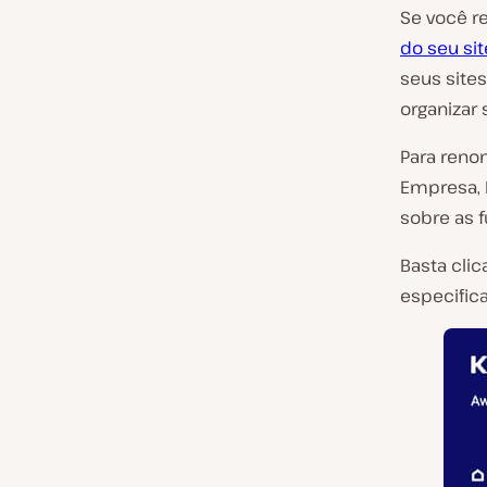
Se você r
do seu si
seus site
organizar
Para reno
Empresa, 
sobre as 
Basta clic
especific