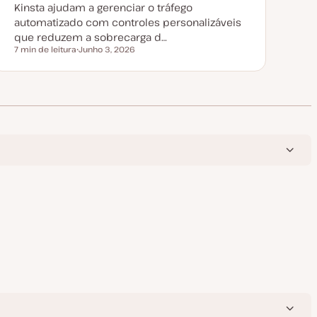
Kinsta ajudam a gerenciar o tráfego
automatizado com controles personalizáveis
que reduzem a sobrecarga d…
7 min de leitura
Junho 3, 2026
Tempo de leitura
D
a
t
a
d
e
a
t
u
a
l
i
z
a
ç
ã
o