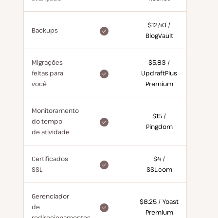
for
free
$12,40
/
included
Backups
BlogVault
for
free
Migrações
$5,83
/
included
feitas para
UpdraftPlus
for
você
Premium
free
Monitoramento
$15
/
included
do tempo
Pingdom
for
de atividade
free
Certificados
$4
/
included
SSL
SSL.com
for
free
Gerenciador
$8.25
/
Yoast
included
de
Premium
for
redirecionamentos