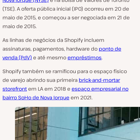
Nova Iorque (NYSE)
e na Bolsa de Valores de Toronto
(TSE). A oferta pública inicial (IPO) ocorreu em 20 de
maio de 2015, e começou a ser negociada em 21 de
maio de 2015.
As linhas de negócios da Shopify incluem
assinaturas, pagamentos, hardware do
ponto de
venda (PdV)
e até mesmo
empréstimos
.
Shopify também se ramificou para o espaço físico
de varejo abrindo sua primeira
brick-and-mortar
storefront
em LA em 2018 e
espaço empresarial no
bairro SoHo de Nova Iorque
em 2021.