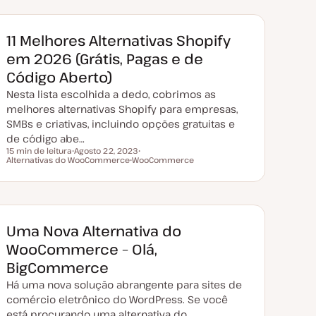
11 Melhores Alternativas Shopify
em 2026 (Grátis, Pagas e de
Código Aberto)
Nesta lista escolhida a dedo, cobrimos as
melhores alternativas Shopify para empresas,
SMBs e criativas, incluindo opções gratuitas e
de código abe…
15 min de leitura
Agosto 22, 2023
Tempo de leitura
Alternativas do WooCommerce
D
WooCommerce
T
a
T
ó
t
ó
p
a
p
i
d
i
c
e
c
o
a
o
t
Uma Nova Alternativa do
u
a
WooCommerce – Olá,
l
i
BigCommerce
z
a
Há uma nova solução abrangente para sites de
ç
ã
comércio eletrônico do WordPress. Se você
o
está procurando uma alternativa do