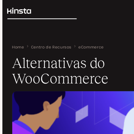
Kinsta®
Pesquisar
Plataforma
Soluções
Login
Preços
Recursos
Home
Alternativas do WooCommerce
Centro de Recursos
eCommerce
Contato
Alternativas do
WooCommerce