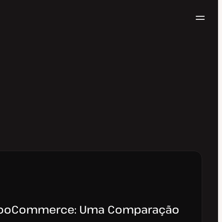
Nave
Testar gratuitamente
WooCommerce: Uma Comparação