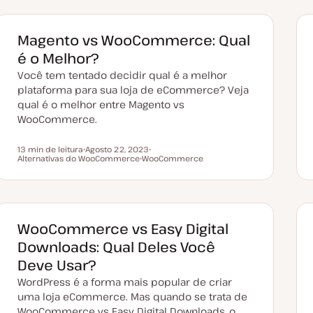
Magento vs WooCommerce: Qual
é o Melhor?
Você tem tentado decidir qual é a melhor
plataforma para sua loja de eCommerce? Veja
qual é o melhor entre Magento vs
WooCommerce.
13 min de leitura
Agosto 22, 2023
Tempo de leitura
Alternativas do WooCommerce
D
WooCommerce
T
a
T
ó
t
ó
p
a
p
i
d
i
c
e
c
o
a
o
t
WooCommerce vs Easy Digital
u
a
Downloads: Qual Deles Você
l
i
Deve Usar?
z
a
WordPress é a forma mais popular de criar
ç
ã
uma loja eCommerce. Mas quando se trata de
o
WooCommerce vs Easy Digital Downloads, o