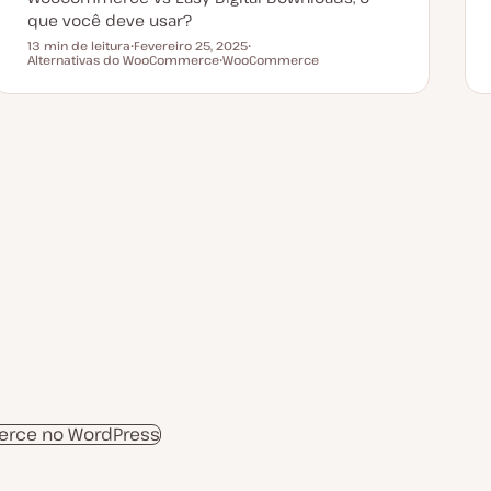
que você deve usar?
13 min de leitura
Fevereiro 25, 2025
Tempo de leitura
Alternativas do WooCommerce
D
WooCommerce
T
a
T
ó
t
ó
p
a
p
i
d
i
c
e
c
o
a
o
t
u
a
l
i
z
a
ç
ã
o
rce no WordPress