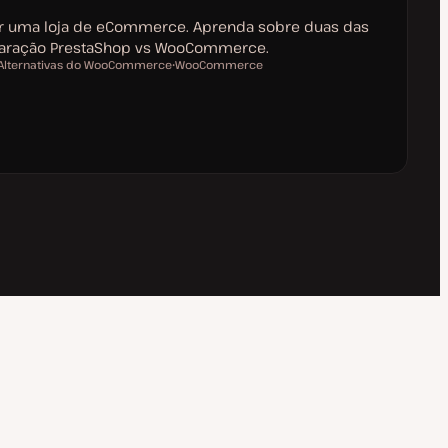
rir uma loja de eCommerce. Aprenda sobre duas das
aração PrestaShop vs WooCommerce.
Alternativas do WooCommerce
WooCommerce
T
ó
ó
p
p
i
c
c
o
o