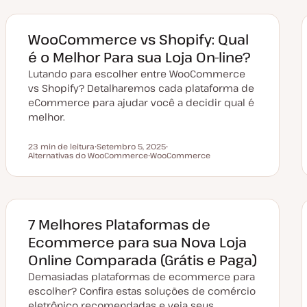
WooCommerce vs Shopify: Qual
é o Melhor Para sua Loja On-line?
Lutando para escolher entre WooCommerce
vs Shopify? Detalharemos cada plataforma de
eCommerce para ajudar você a decidir qual é
melhor.
23 min de leitura
Setembro 5, 2025
Tempo de leitura
Alternativas do WooCommerce
D
WooCommerce
T
a
T
ó
t
ó
p
a
p
i
d
i
c
e
c
o
a
o
t
7 Melhores Plataformas de
u
a
Ecommerce para sua Nova Loja
l
i
Online Comparada (Grátis e Paga)
z
a
Demasiadas plataformas de ecommerce para
ç
ã
escolher? Confira estas soluções de comércio
o
eletrônico recomendadas e veja seus