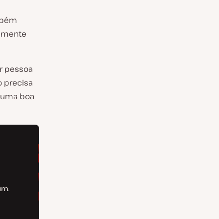
ambém
almente
r pessoa
 precisa
r uma boa