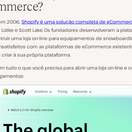
mmerce?
em 2006,
Shopify é uma solução completa de eCommer
R
s Lütke e Scott Lake. Os fundadores desenvolveram a plat
e
truir uma loja on-line para equipamentos de snowboardin
p
r
nsatisfeitos com as plataformas de eCommerce existent
o
criar à sua própria plataforma.
d
u
z
m tudo o que você precisa para abrir uma loja on-line e 
i
agamentos:
r
v
í
d
e
o