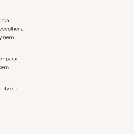
unca
escolher a
fy nem
comparar
stem
pify é o
s