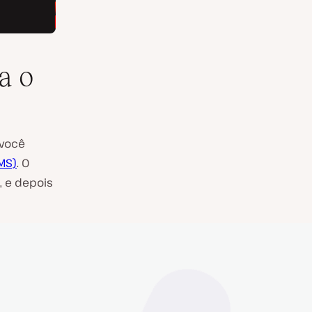
a o
você
MS)
. O
 e depois