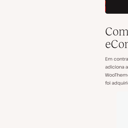
Com
eCo
Em contra
adiciona 
WooTheme 
foi adquir