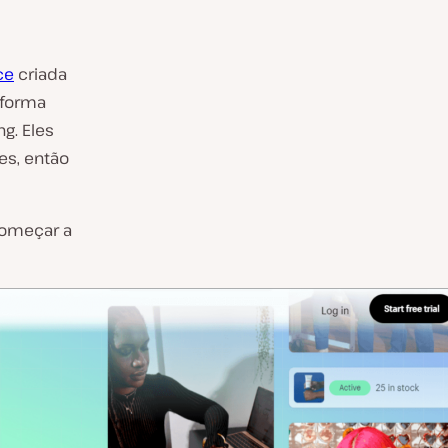
ce
criada
aforma
g. Eles
es, então
começar a