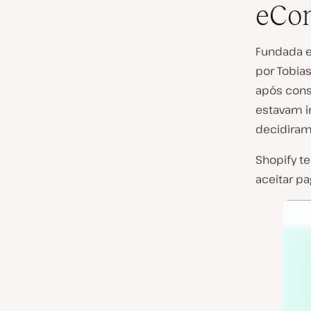
eCo
Fundada 
por Tobia
após cons
estavam i
decidiram 
Shopify te
aceitar p