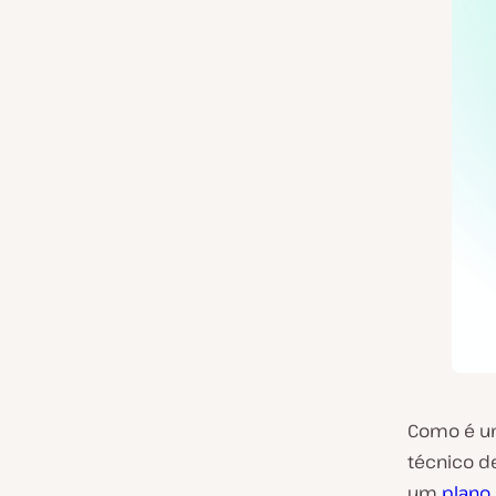
Como é um
técnico d
um
plano