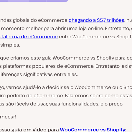
endas globais do eCommerce
chegando a $5,7 trilhões
, n
momento melhor para abrir uma loja on-line. Entretanto, 
lataforma de eCommerce
entre WooCommerce vs Shopi
simples.
o que criamos este guia WooCommerce vs Shopify para 
s plataformas populares de eCommerce. Entretanto, exi
ferenças significativas entre elas.
igo, vamos ajudá-lo a decidir se o WooCommerce ou o Sho
iro perfeito de eCommerce. Falaremos sobre como esta
s são fáceis de usar, suas funcionalidades, e o preço.
meçar!
osso guia em vídeo para
WooCommerce vs Shopify
: