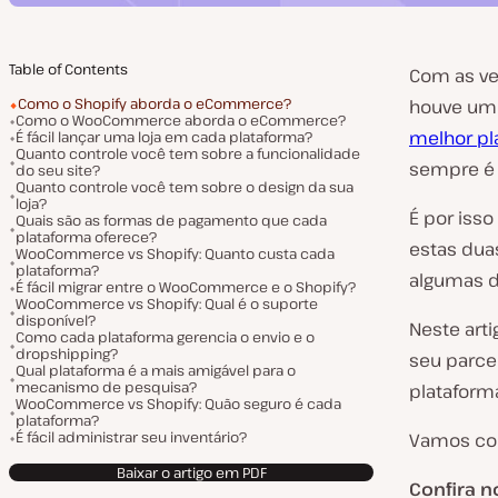
Table of Contents
Com as v
Como o Shopify aborda o eCommerce?
houve um 
Como o WooCommerce aborda o eCommerce?
melhor p
É fácil lançar uma loja em cada plataforma?
Quanto controle você tem sobre a funcionalidade
sempre é 
do seu site?
Quanto controle você tem sobre o design da sua
loja?
É por iss
Quais são as formas de pagamento que cada
plataforma oferece?
estas dua
WooCommerce vs Shopify: Quanto custa cada
plataforma?
algumas di
É fácil migrar entre o WooCommerce e o Shopify?
WooCommerce vs Shopify: Qual é o suporte
disponível?
Neste art
Como cada plataforma gerencia o envio e o
dropshipping?
seu parce
Qual plataforma é a mais amigável para o
mecanismo de pesquisa?
plataforma
WooCommerce vs Shopify: Quão seguro é cada
plataforma?
É fácil administrar seu inventário?
Vamos co
Baixar o artigo em PDF
Confira n