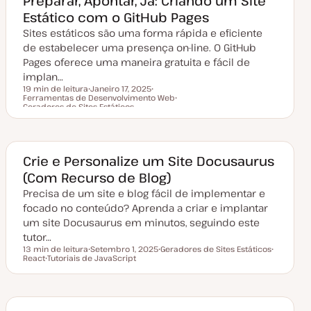
Preparar, Apontar, Já: Criando um Site
t
u
Estático com o GitHub Pages
a
l
Sites estáticos são uma forma rápida e eficiente
i
z
de estabelecer uma presença on-line. O GitHub
a
Pages oferece uma maneira gratuita e fácil de
ç
ã
implan…
o
19 min de leitura
Janeiro 17, 2025
Ferramentas de Desenvolvimento Web
D
T
Tempo de leitura
Geradores de Sites Estáticos
a
ó
T
t
p
ó
a
i
p
d
c
i
e
o
c
a
o
Crie e Personalize um Site Docusaurus
t
u
(Com Recurso de Blog)
a
l
Precisa de um site e blog fácil de implementar e
i
z
focado no conteúdo? Aprenda a criar e implantar
a
um site Docusaurus em minutos, seguindo este
ç
ã
tutor…
o
13 min de leitura
Setembro 1, 2025
Geradores de Sites Estáticos
Tempo de leitura
React
Tutoriais de JavaScript
D
T
T
T
a
ó
ó
ó
t
p
p
p
a
i
i
i
d
c
c
c
e
o
o