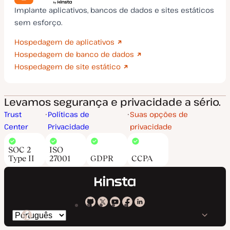
Implante aplicativos, bancos de dados e sites estáticos
sem esforço.
Hospedagem de aplicativos
Hospedagem de banco de dados
Hospedagem de site estático
Levamos segurança e privacidade a sério.
Trust
Políticas de
Suas opções de
Center
Privacidade
privacidade
SOC 2
ISO
Type II
27001
GDPR
CCPA
Kinsta
Kinsta
Kinsta
Kinsta
Kinsta
Trocar
em
no
no
no
no
o