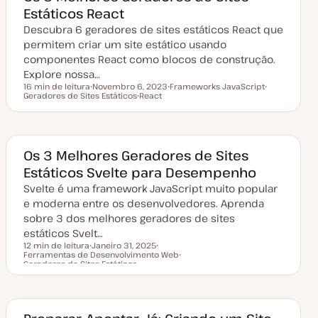
Estáticos React
Descubra 6 geradores de sites estáticos React que
permitem criar um site estático usando
componentes React como blocos de construção.
Explore nossa…
16 min de leitura
Novembro 6, 2023
Frameworks JavaScript
Tempo de leitura
Geradores de Sites Estáticos
D
React
T
T
a
T
ó
ó
t
ó
p
p
a
p
i
i
d
i
c
c
e
c
o
o
a
o
Os 3 Melhores Geradores de Sites
t
Estáticos Svelte para Desempenho
u
a
Svelte é uma framework JavaScript muito popular
l
i
e moderna entre os desenvolvedores. Aprenda
z
a
sobre 3 dos melhores geradores de sites
ç
estáticos Svelt…
ã
o
12 min de leitura
Janeiro 31, 2025
Ferramentas de Desenvolvimento Web
D
T
Tempo de leitura
Geradores de Sites Estáticos
a
ó
T
t
p
ó
a
i
p
d
c
i
e
o
c
a
o