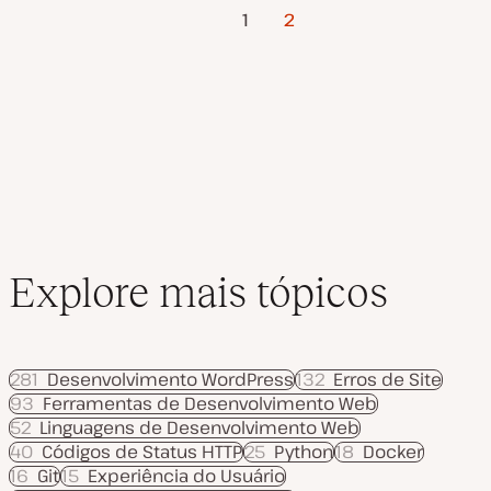
Página
Paginação
o
a
o
1
2
t
Anterior
u
a
dos
l
i
z
conteúdos
a
ç
ã
o
Explore mais tópicos
281
Desenvolvimento WordPress
132
Erros de Site
93
Ferramentas de Desenvolvimento Web
52
Linguagens de Desenvolvimento Web
40
Códigos de Status HTTP
25
Python
18
Docker
16
Git
15
Experiência do Usuário