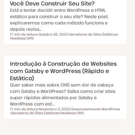
Você Deve Construir Seu Site?
u
a
Está a tentar decidir entre WordPress e HTML
l
i
estático para construir o seu site? Neste post,
z
a
explicaremos como cada método funciona e
ç
depois revisa…
ã
o
17 min de leitura
Outubro 26, 2023
Geradores de Sites Estáticos
Tempo de leitura
Headless CMS
D
T
T
a
ó
ó
t
p
p
a
i
i
d
c
c
e
o
o
a
Introdução à Construção de Websites
t
com Gatsby e WordPress (Rápido e
u
a
Estático)
l
i
Quer saber mais sobre CMS sem dor de cabeça
z
a
com Gatsby e WordPress? Saiba como criar sites
ç
super rápidos alimentados por Gatsby e
ã
o
WordPress com est…
17 min de leitura
Novembro 3, 2023
Desenvolvimento WordPress
Tempo de leitura
Geradores de Sites Estáticos
D
Headless CMS
T
T
a
T
ó
ó
t
ó
p
p
a
p
i
i
d
i
c
c
e
c
o