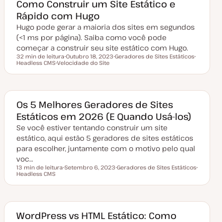
o
a
Como Construir um Site Estático e
t
Rápido com Hugo
u
a
Hugo pode gerar a maioria dos sites em segundos
l
i
(<1 ms por página). Saiba como você pode
z
a
começar a construir seu site estático com Hugo.
ç
32 min de leitura
Outubro 18, 2023
Geradores de Sites Estáticos
ã
Tempo de leitura
Headless CMS
Velocidade do Site
D
T
T
o
T
a
ó
ó
ó
t
p
p
p
a
i
i
i
d
c
c
c
e
o
o
o
a
Os 5 Melhores Geradores de Sites
t
Estáticos em 2026 (E Quando Usá-los)
u
a
Se você estiver tentando construir um site
l
i
estático, aqui estão 5 geradores de sites estáticos
z
a
para escolher, juntamente com o motivo pelo qual
ç
voc…
ã
o
13 min de leitura
Setembro 6, 2023
Geradores de Sites Estáticos
Tempo de leitura
Headless CMS
D
T
T
a
ó
ó
t
p
p
a
i
i
d
c
c
e
o
o
a
WordPress vs HTML Estático: Como
t