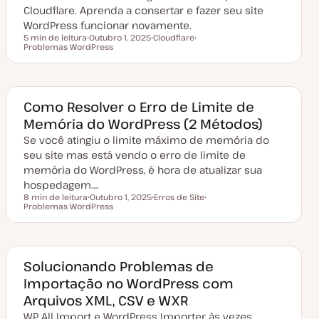
Cloudflare. Aprenda a consertar e fazer seu site
WordPress funcionar novamente.
5 min de leitura
Outubro 1, 2025
Cloudflare
Tempo de leitura
Problemas WordPress
D
T
T
a
ó
ó
t
p
p
a
i
i
d
c
c
e
o
o
a
Como Resolver o Erro de Limite de
t
Memória do WordPress (2 Métodos)
u
a
Se você atingiu o limite máximo de memória do
l
i
seu site mas está vendo o erro de limite de
z
a
memória do WordPress, é hora de atualizar sua
ç
hospedagem.…
ã
o
8 min de leitura
Outubro 1, 2025
Erros de Site
Tempo de leitura
Problemas WordPress
D
T
T
a
ó
ó
t
p
p
a
i
i
d
c
c
e
o
o
a
Solucionando Problemas de
t
Importação no WordPress com
u
a
Arquivos XML, CSV e WXR
l
i
WP All Import e WordPress Importer às vezes
z