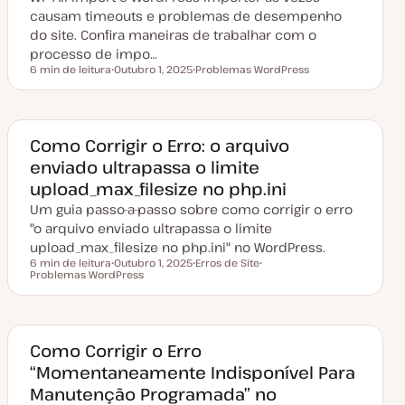
a
causam timeouts e problemas de desempenho
ç
do site. Confira maneiras de trabalhar com o
ã
o
processo de impo…
6 min de leitura
Outubro 1, 2025
Problemas WordPress
Tempo de leitura
D
T
a
ó
t
p
a
i
d
c
e
o
Como Corrigir o Erro: o arquivo
a
enviado ultrapassa o limite
t
u
upload_max_filesize no php.ini
a
l
Um guia passo-a-passo sobre como corrigir o erro
i
z
"o arquivo enviado ultrapassa o limite
a
upload_max_filesize no php.ini" no WordPress.
ç
ã
6 min de leitura
Outubro 1, 2025
Erros de Site
o
Tempo de leitura
Problemas WordPress
D
T
T
a
ó
ó
t
p
p
a
i
i
d
c
c
e
o
o
a
Como Corrigir o Erro
t
“Momentaneamente Indisponível Para
u
a
Manutenção Programada” no
l
i