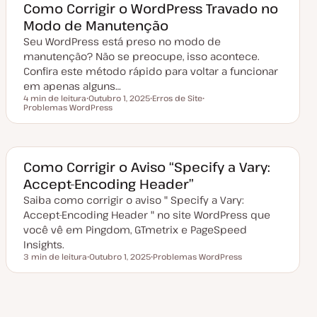
a
Como Corrigir o WordPress Travado no
t
Modo de Manutenção
u
a
Seu WordPress está preso no modo de
l
i
manutenção? Não se preocupe, isso acontece.
z
a
Confira este método rápido para voltar a funcionar
ç
em apenas alguns…
ã
o
4 min de leitura
Outubro 1, 2025
Erros de Site
Tempo de leitura
Problemas WordPress
D
T
T
a
ó
ó
t
p
p
a
i
i
d
c
c
e
o
o
a
Como Corrigir o Aviso “Specify a Vary:
t
Accept-Encoding Header”
u
a
Saiba como corrigir o aviso " Specify a Vary:
l
i
Accept-Encoding Header " no site WordPress que
z
a
você vê em Pingdom, GTmetrix e PageSpeed
ç
Insights.
ã
o
3 min de leitura
Outubro 1, 2025
Problemas WordPress
Tempo de leitura
D
T
a
ó
t
p
a
i
d
c
Página
e
o