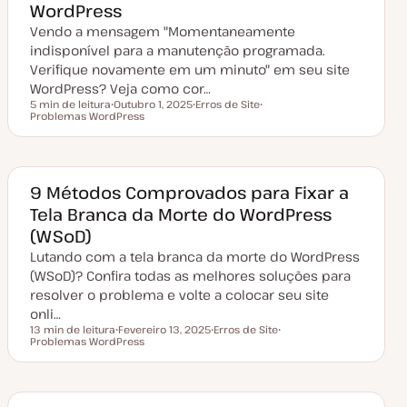
WordPress
z
a
Vendo a mensagem "Momentaneamente
ç
ã
indisponível para a manutenção programada.
o
Verifique novamente em um minuto" em seu site
WordPress? Veja como cor…
5 min de leitura
Outubro 1, 2025
Erros de Site
Tempo de leitura
Problemas WordPress
D
T
T
a
ó
ó
t
p
p
a
i
i
d
c
c
e
o
o
a
9 Métodos Comprovados para Fixar a
t
Tela Branca da Morte do WordPress
u
a
(WSoD)
l
i
Lutando com a tela branca da morte do WordPress
z
a
(WSoD)? Confira todas as melhores soluções para
ç
resolver o problema e volte a colocar seu site
ã
o
onli…
13 min de leitura
Fevereiro 13, 2025
Erros de Site
Tempo de leitura
Problemas WordPress
D
T
T
a
ó
ó
t
p
p
a
i
i
d
c
c
e
o
o