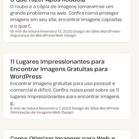
a
O roubo e a cópia de imagens tornaram-se um
l
i
grande problema na web. Confira como proteger
z
a
imagens em seu site, encontrar imagens copiadas
ç
e o que f…
ã
o
16 min de leitura
Fevereiro 13, 2025
Design de Sites WordPress
Tempo de leitura
Segurança do WordPress
D
Web Design
T
T
a
T
ó
ó
t
ó
p
p
a
p
i
i
d
i
c
c
e
c
o
o
a
o
11 Lugares Impressionantes para
t
Encontrar Imagens Gratuitas para
u
a
WordPress
l
i
Encontrar imagens gratuitas para uso pessoal e
z
a
comercial é difícil. Confira nosso post sobre os 11
ç
lugares Impressionantes para encontrar imagens
ã
o
g…
6 min de leitura
Novembro 7, 2023
Design de Sites WordPress
Tempo de leitura
Otimização de Imagens
D
Web Design
T
T
a
T
ó
ó
t
ó
p
p
a
p
i
i
d
i
c
c
e
c
o
o
a
o
Como Otimizar Imagens para Web e