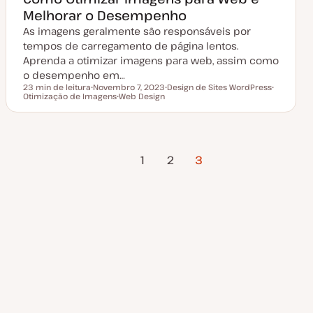
t
Melhorar o Desempenho
u
a
As imagens geralmente são responsáveis por
l
i
tempos de carregamento de página lentos.
z
a
Aprenda a otimizar imagens para web, assim como
ç
o desempenho em…
ã
o
23 min de leitura
Novembro 7, 2023
Design de Sites WordPress
Tempo de leitura
Otimização de Imagens
D
Web Design
T
T
a
T
ó
ó
t
ó
p
p
a
p
i
i
d
i
c
c
e
c
o
o
Página
Paginação
a
o
1
2
3
t
Anterior
u
a
dos
l
i
z
conteúdos
a
ç
ã
o