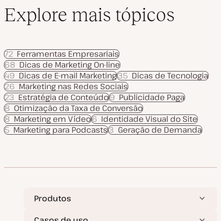
Explore mais tópicos
72
Ferramentas Empresariais
68
Dicas de Marketing On-line
49
Dicas de E-mail Marketing
35
Dicas de Tecnologia
26
Marketing nas Redes Sociais
23
Estratégia de Conteúdo
9
Publicidade Paga
8
Otimização da Taxa de Conversão
8
Marketing em Vídeo
6
Identidade Visual do Site
5
Marketing para Podcasts
3
Geração de Demanda
Produtos
Casos de uso