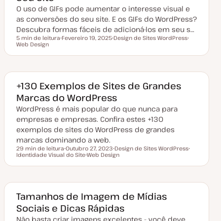
a
O uso de GIFs pode aumentar o interesse visual e
l
i
as conversões do seu site. E os GIFs do WordPress?
z
a
Descubra formas fáceis de adicioná-los em seu s…
ç
5 min de leitura
Fevereiro 19, 2025
Design de Sites WordPress
ã
Tempo de leitura
Web Design
D
T
T
o
a
ó
ó
t
p
p
a
i
i
d
c
c
e
o
o
a
+130 Exemplos de Sites de Grandes
t
Marcas do WordPress
u
a
WordPress é mais popular do que nunca para
l
i
empresas e empresas. Confira estes +130
z
a
exemplos de sites do WordPress de grandes
ç
marcas dominando a web.
ã
o
29 min de leitura
Outubro 27, 2023
Design de Sites WordPress
Tempo de leitura
Identidade Visual do Site
D
Web Design
T
T
a
T
ó
ó
t
ó
p
p
a
p
i
i
d
i
c
c
e
c
o
o
a
o
Tamanhos de Imagem de Mídias
t
Sociais e Dicas Rápidas
u
a
Não basta criar imagens excelentes - você deve
l