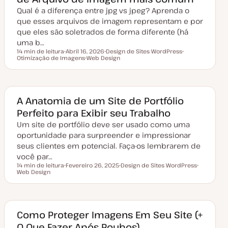
a
Qual é a diferença entre jpg vs jpeg? Aprenda o
l
i
que esses arquivos de imagem representam e por
z
a
que eles são soletrados de forma diferente (há
ç
uma b…
ã
o
14 min de leitura
Abril 16, 2026
Design de Sites WordPress
Tempo de leitura
Otimização de Imagens
D
Web Design
T
T
a
T
ó
ó
t
ó
p
p
a
p
i
i
d
i
c
c
e
c
o
o
a
o
A Anatomia de um Site de Portfólio
t
Perfeito para Exibir seu Trabalho
u
a
Um site de portfólio deve ser usado como uma
l
i
oportunidade para surpreender e impressionar
z
a
seus clientes em potencial. Faça-os lembrarem de
ç
você par…
ã
o
14 min de leitura
Fevereiro 26, 2025
Design de Sites WordPress
Tempo de leitura
Web Design
D
T
T
a
ó
ó
t
p
p
a
i
i
d
c
c
e
o
o
a
Como Proteger Imagens Em Seu Site (+
t
O Que Fazer Após Roubos)
u