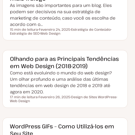
As imagens são importantes para um blog. Eles
podem ser decisivos na sua estratégia de
marketing de conteúdo, caso você os escolha de
acordo com o…
15 min de leitura
Fevereiro 24, 2025
Estratégia de Conteúdo
Tempo de leitura
Estratégia de SEO
D
Web Design
T
T
a
T
ó
ó
t
ó
p
p
a
p
i
i
d
i
c
c
e
c
o
o
a
o
Olhando para as Principais Tendências
t
em Web Design (2018-2019)
u
a
Como está evoluindo o mundo do web design?
l
i
Um olhar profundo e uma análise das últimas
z
a
tendências em web design de 2018 e 2019 até
ç
agora em 2020.
ã
o
17 min de leitura
Fevereiro 26, 2025
Design de Sites WordPress
Tempo de leitura
Web Design
D
T
T
a
ó
ó
t
p
p
a
i
i
d
c
c
e
o
o
a
WordPress GIFs – Como Utilizá-los em
t
Seu Site
u