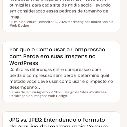
i
otimizá-las para cada site de mídia social, levando
z
a
em consideração esses padrões de tamanho de
ç
imag…
ã
o
25 min de leitura
Fevereiro 24, 2025
Marketing nas Redes Sociais
Tempo de leitura
Web Design
D
T
T
a
ó
ó
t
p
p
a
i
i
d
c
c
e
o
o
a
Por que e Como usar a Compressão
t
com Perda em suas Imagens no
u
a
WordPress
l
i
Confira as diferenças entre compressão com
z
a
perda e compressão sem perda. Determine qual
ç
método você deve usar, como usar e o impacto no
ã
o
desempenho.…
13 min de leitura
Agosto 22, 2023
Design de Sites WordPress
Tempo de leitura
Otimização de Imagens
D
Web Design
T
T
a
T
ó
ó
t
ó
p
p
a
p
i
i
d
i
c
c
e
c
o
o
a
o
JPG vs. JPEG: Entendendo o Formato
t
de Arquivo de Imagem mais Comum
u