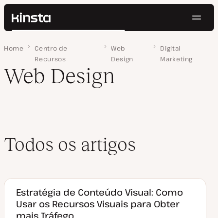
Nave
Kinsta®
Pesquisar
Plataforma
Home
Página 3
Centro de
Web
Digital
Soluções
Login
Testar gratuitamente
Recursos
Design
Marketing
Preços
Web Design
Recursos
Contato
Todos os artigos
Estratégia de Conteúdo Visual: Como
Usar os Recursos Visuais para Obter
mais Tráfego