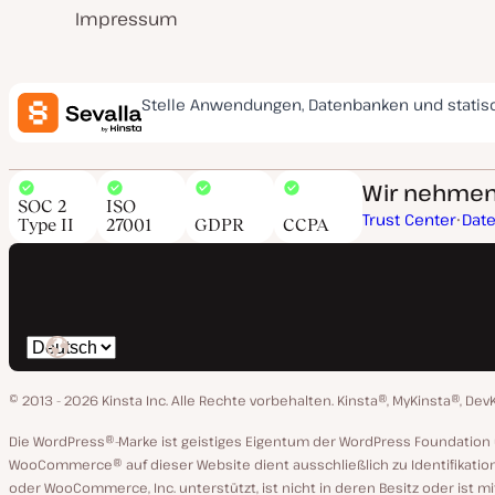
Impressum
Stelle Anwendungen, Datenbanken und statis
Wir nehmen 
SOC 2
ISO
Trust Center
Dat
Type II
27001
GDPR
CCPA
Spräche
ändern
© 2013 - 2026 Kinsta Inc. Alle Rechte vorbehalten.
Kinsta®, MyKinsta®, Dev
Die WordPress®-Marke ist geistiges Eigentum der WordPress Foundati
WooCommerce® auf dieser Website dient ausschließlich zu Identifikatio
oder WooCommerce, Inc. unterstützt, ist nicht in deren Besitz oder ist m