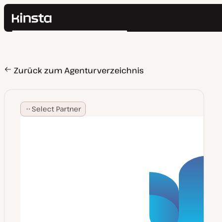
Kinsta®
Suchen
Plattform
Lösungen
Anmelden
Preise
Zurück zum Agenturverzeichnis
Ressourcen
Kontakt
Select Partner