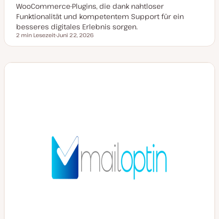
WooCommerce-Plugins, die dank nahtloser
Funktionalität und kompetentem Support für ein
besseres digitales Erlebnis sorgen.
2 min Lesezeit
Juni 22, 2026
Lesezeit
D
a
t
u
m
a
k
t
u
a
l
i
s
i
e
r
t