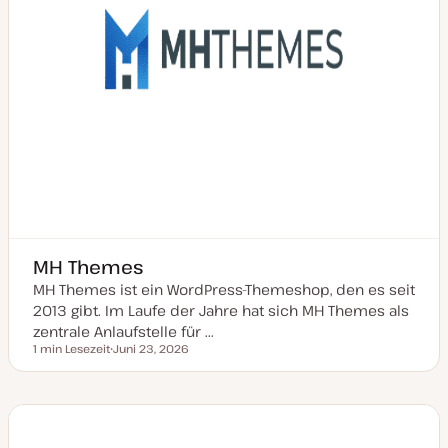
r
t
MH Themes
MH Themes ist ein WordPress-Themeshop, den es seit
2013 gibt. Im Laufe der Jahre hat sich MH Themes als
zentrale Anlaufstelle für ...
1 min Lesezeit
Juni 23, 2026
Lesezeit
D
a
t
u
m
a
k