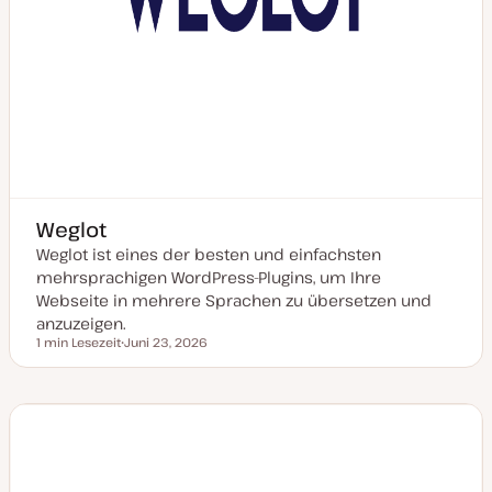
Weglot
Weglot ist eines der besten und einfachsten
mehrsprachigen WordPress-Plugins, um Ihre
Webseite in mehrere Sprachen zu übersetzen und
anzuzeigen.
1 min Lesezeit
Juni 23, 2026
Lesezeit
D
a
t
u
m
a
k
t
u
a