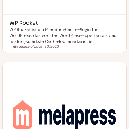
WP Rocket
WP Rocket ist ein Premium-Cache-Plugin für
WordPress, das von den WordPress-Experten als das
leistungsstärkste Cache-Tool anerkannt ist.
1 min Lesezeit
August 30, 2020
Lesezeit
D
a
t
u
m
a
k
t
u
a
l
i
s
i
e
r
t