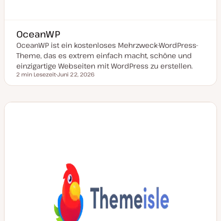
OceanWP
OceanWP ist ein kostenloses Mehrzweck-WordPress-
Theme, das es extrem einfach macht, schöne und
einzigartige Webseiten mit WordPress zu erstellen.
2 min Lesezeit
Juni 22, 2026
Lesezeit
D
a
t
u
m
a
k
t
u
a
l
i
s
i
e
r
t