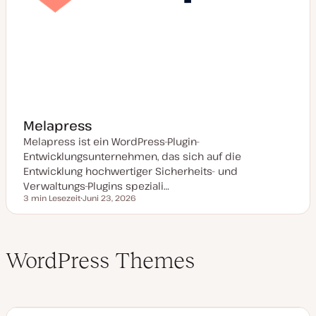
Melapress
Melapress ist ein WordPress-Plugin-
Entwicklungsunternehmen, das sich auf die
Entwicklung hochwertiger Sicherheits- und
Verwaltungs-Plugins speziali…
3 min Lesezeit
Juni 23, 2026
Lesezeit
D
a
t
u
m
WordPress Themes
a
k
t
u
a
l
i