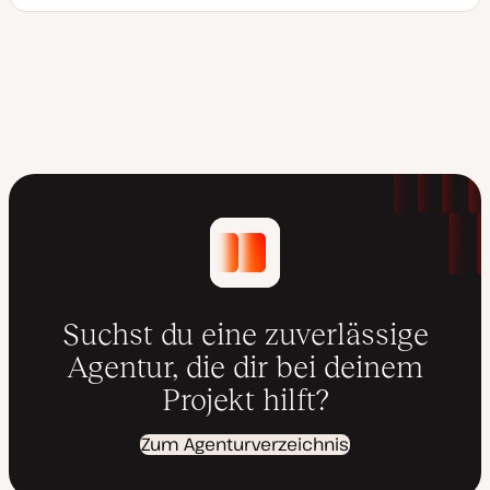
D
a
t
u
m
a
k
t
u
a
l
i
s
i
e
r
t
Suchst du eine zuverlässige
Agentur, die dir bei deinem
Projekt hilft?
Zum Agenturverzeichnis