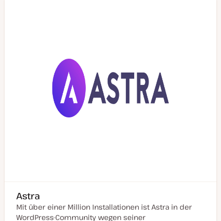
s
i
e
r
t
Astra
Mit über einer Million Installationen ist Astra in der
WordPress-Community wegen seiner