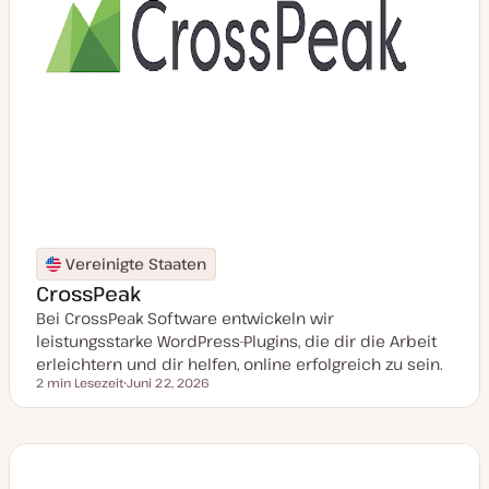
Vereinigte Staaten
CrossPeak
Bei CrossPeak Software entwickeln wir
leistungsstarke WordPress-Plugins, die dir die Arbeit
erleichtern und dir helfen, online erfolgreich zu sein.
2 min Lesezeit
Juni 22, 2026
Lesezeit
D
a
t
u
m
a
k