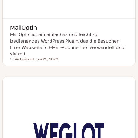
MailOptin
MailOptin ist ein einfaches und leicht zu
bedienendes WordPress-Plugin, das die Besucher
Ihrer Webseite in E-Mail-Abonnenten verwandelt und
sie mit…
1 min Lesezeit
Juni 23, 2026
Lesezeit
D
a
t
u
m
a
k
t
u
a
l
i
s
i
e
r
t