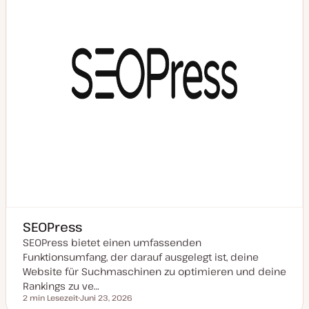
l
i
s
i
e
r
t
SEOPress
SEOPress bietet einen umfassenden
Funktionsumfang, der darauf ausgelegt ist, deine
Website für Suchmaschinen zu optimieren und deine
Rankings zu ve…
2 min Lesezeit
Juni 23, 2026
Lesezeit
D