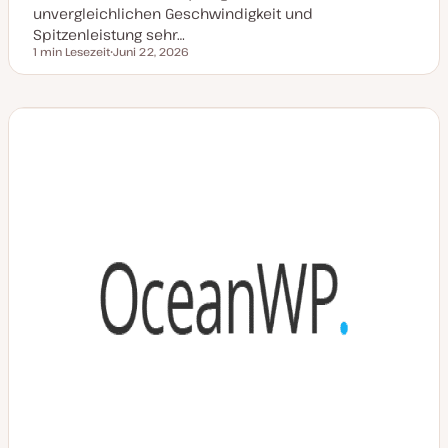
unvergleichlichen Geschwindigkeit und
Spitzenleistung sehr…
1 min Lesezeit
Juni 22, 2026
Lesezeit
D
a
t
u
m
a
k
t
u
a
l
i
s
i
e
r
t