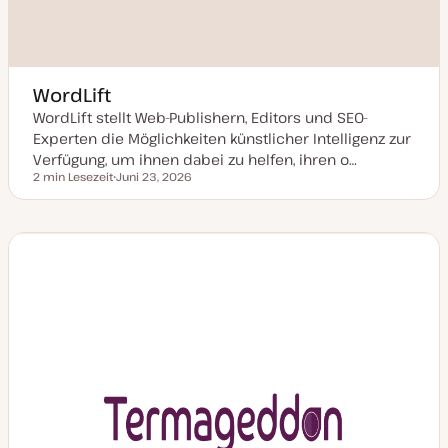
WordLift
WordLift stellt Web-Publishern, Editors und SEO-
Experten die Möglichkeiten künstlicher Intelligenz zur
Verfügung, um ihnen dabei zu helfen, ihren o…
2 min Lesezeit
Juni 23, 2026
Lesezeit
D
a
t
u
m
a
k
t
u
a
l
i
s
i
e
r
t