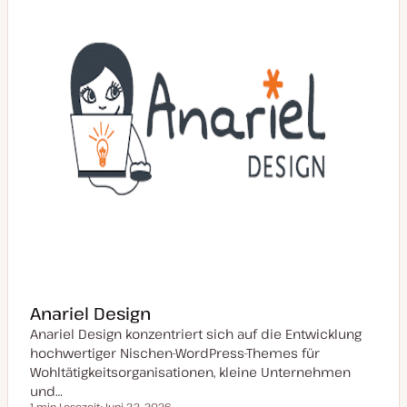
t
u
a
l
i
s
i
e
r
t
Anariel Design
Anariel Design konzentriert sich auf die Entwicklung
hochwertiger Nischen-WordPress-Themes für
Wohltätigkeitsorganisationen, kleine Unternehmen
und…
1 min Lesezeit
Juni 22, 2026