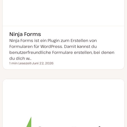
Ninja Forms
Ninja Forms ist ein Plugin zum Erstellen von
Formularen für WordPress. Damit kannst du
benutzerfreundliche Formulare erstellen, bei denen
du dich w…
1 min Lesezeit
Juni 22, 2026
Lesezeit
D
a
t
u
m
a
k
t
u
a
l
i
s
i
e
r
t