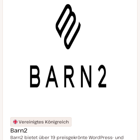
t
u
a
l
i
s
i
e
r
t
Vereinigtes Königreich
Barn2
Barn2 bietet über 19 preisgekrönte WordPress- und