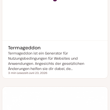
Termageddon
Termageddon ist ein Generator für
Nutzungsbedingungen für Websites und
Anwendungen. Angesichts der gesetzlichen
Änderungen helfen sie dir dabei, de…
3 min Lesezeit
Juni 23, 2026
Lesezeit
D
a
t
u
m
a
k
t
u
a
l