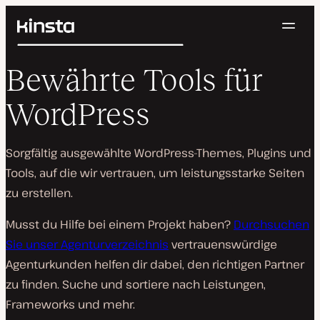
Navig
Kinsta®
Suchen
Plattform
Bewährte Tools für
Lösungen
Anmelden
Kostenlos testen
Preise
WordPress
Ressourcen
Kontakt
Sorgfältig ausgewählte WordPress-Themes, Plugins und
Tools, auf die wir vertrauen, um leistungsstarke Seiten
zu erstellen.
Musst du Hilfe bei einem Projekt haben?
Durchsuchen
Sie unser Agenturverzeichnis
vertrauenswürdige
Agenturkunden helfen dir dabei, den richtigen Partner
zu finden. Suche und sortiere nach Leistungen,
Frameworks und mehr.