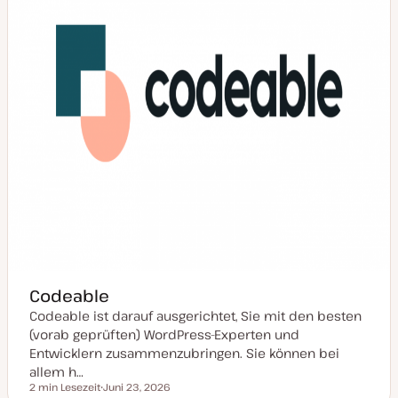
i
s
i
e
r
t
Codeable
Codeable ist darauf ausgerichtet, Sie mit den besten
(vorab geprüften) WordPress-Experten und
Entwicklern zusammenzubringen. Sie können bei
allem h…
2 min Lesezeit
Juni 23, 2026
Lesezeit