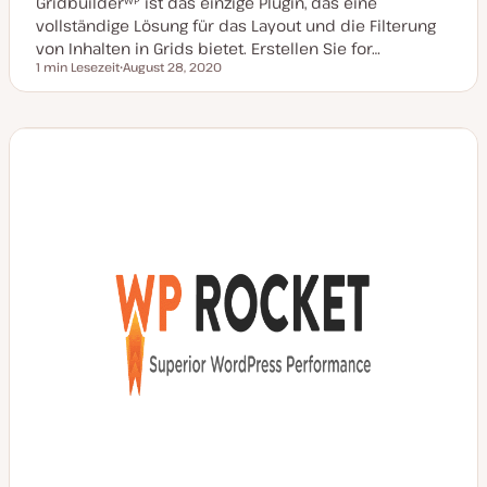
Gridbuilderᵂᴾ ist das einzige Plugin, das eine
vollständige Lösung für das Layout und die Filterung
von Inhalten in Grids bietet. Erstellen Sie for…
1 min Lesezeit
August 28, 2020
Lesezeit
D
a
t
u
m
a
k
t
u
a
l
i
s
i
e
r
t