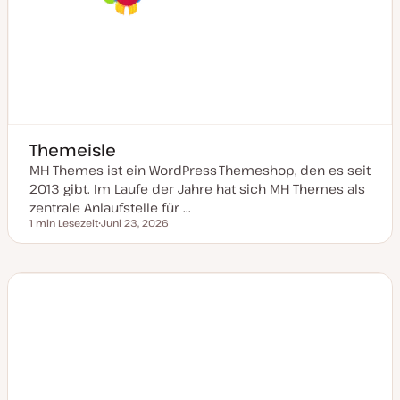
Themeisle
MH Themes ist ein WordPress-Themeshop, den es seit
2013 gibt. Im Laufe der Jahre hat sich MH Themes als
zentrale Anlaufstelle für ...
1 min Lesezeit
Juni 23, 2026
Lesezeit
D
a
t
u
m
a
k
t
u
a
l
i
s
i
e