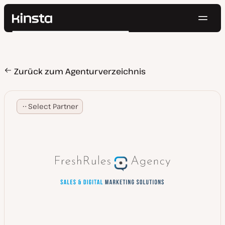
Navig
Kinsta®
Suchen
Plattform
Lösungen
Anmelden
Kostenlos testen
Preise
Zurück zum Agenturverzeichnis
Ressourcen
Kontakt
Select Partner