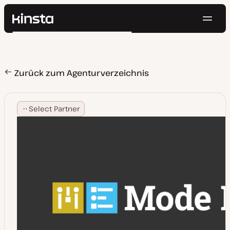
Navig
Kinsta®
Suchen
Plattform
Lösungen
Anmelden
Kostenlos testen
Preise
Zurück zum Agenturverzeichnis
Ressourcen
Kontakt
Select Partner