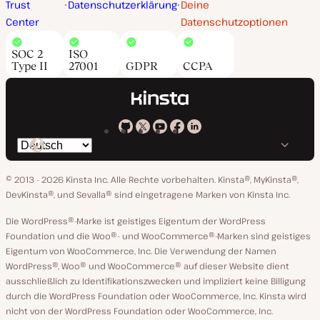
Trust
Datenschutzerklärung
Deine
Center
Datenschutzoptionen
SOC 2
ISO
Type II
27001
GDPR
CCPA
Kinsta
Kinsta
Kinsta
Kinsta
Kinsta
Spräche
bei
auf
auf
auf
auf
ändern
GitHub
X
YouTube
Facebook
LinkedIn
© 2013 - 2026 Kinsta Inc. Alle Rechte vorbehalten.
Kinsta®, MyKinsta®,
DevKinsta®, und Sevalla® sind eingetragene Marken von Kinsta Inc.
Die WordPress®-Marke ist geistiges Eigentum der WordPress
Foundation und die Woo®- und WooCommerce®-Marken sind geistiges
Eigentum von WooCommerce, Inc. Die Verwendung der Namen
WordPress®, Woo® und WooCommerce® auf dieser Website dient
ausschließlich zu Identifikationszwecken und impliziert keine Billigung
durch die WordPress Foundation oder WooCommerce, Inc. Kinsta wird
nicht von der WordPress Foundation oder WooCommerce, Inc.