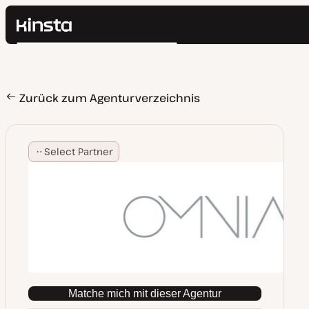
Kinsta®
Suchen
Plattform
Lösungen
Anmelden
Preise
Zurück zum Agenturverzeichnis
Ressourcen
Kontakt
Select Partner
Matche mich mit dieser Agentur