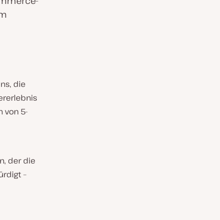
ommerce-
em
ns, die
ererlebnis
n von 5-
, der die
rdigt –