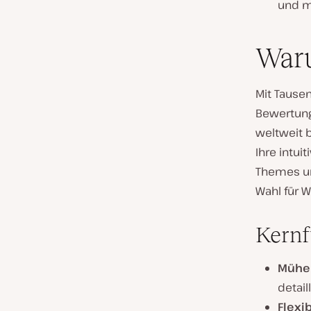
und m
Waru
Mit Tausen
Bewertung
weltweit 
Ihre intui
Themes un
Wahl für W
Kernf
Mühel
detail
Flexi