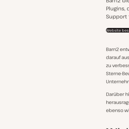
Barn2 bi
n
Plugins,
d
Support f
d
Website be
e
s
K
Barn2 ent
u
darauf aus
n
zu verbess
d
Sterne-Be
e
Unternehm
n
Darüber hi
:
herausrag
ebenso wi