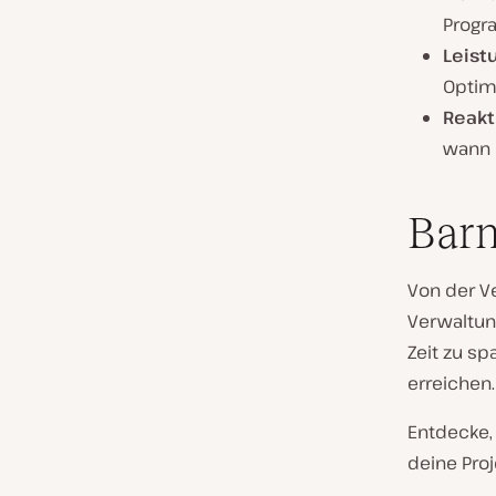
Progr
Leist
Optim
Reakt
wann 
Barn
Von der V
Verwaltun
Zeit zu sp
erreichen.
Entdecke,
deine Pro