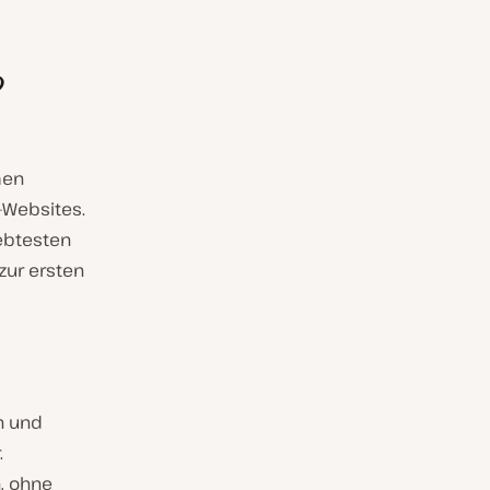
?
men
-Websites.
iebtesten
zur ersten
n und
.
n, ohne