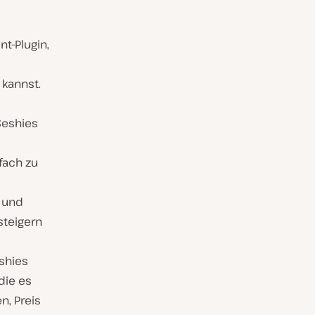
t-Plugin,
 kannst.
Seshies
fach zu
n und
teigern
eshies
die es
n, Preis