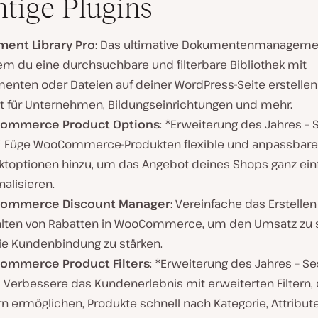
tige Plugins
ent Library Pro
: Das ultimative Dokumentenmanagemen
em du eine durchsuchbare und filterbare Bibliothek mit
enten oder Dateien auf deiner WordPress-Seite erstellen
kt für Unternehmen, Bildungseinrichtungen und mehr.
ommerce Product Options
: *Erweiterung des Jahres – 
 Füge WooCommerce-Produkten flexible und anpassbare
ktoptionen hinzu, um das Angebot deines Shops ganz ein
alisieren.
ommerce Discount Manager
: Vereinfache das Erstelle
lten von Rabatten in WooCommerce, um den Umsatz zu s
ie Kundenbindung zu stärken.
mmerce Product Filters
: *Erweiterung des Jahres – S
 Verbessere das Kundenerlebnis mit erweiterten Filtern, 
n ermöglichen, Produkte schnell nach Kategorie, Attribute