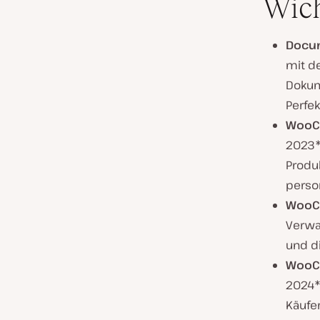
Wich
Docum
mit d
Dokum
Perfe
WooC
2023*
Produ
person
WooC
Verwa
und d
WooCo
2024*
Käufer