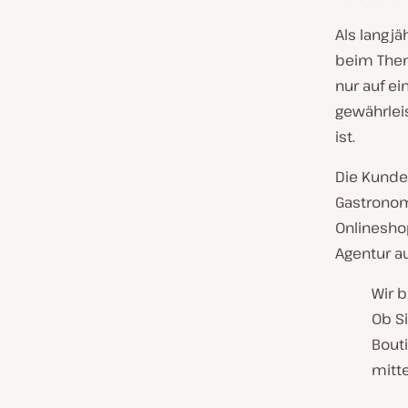
Als langjä
beim Them
nur auf e
gewährlei
ist.
Die Kunde
Gastronom
Onlineshop
Agentur au
Wir 
Ob Si
Bouti
mitt