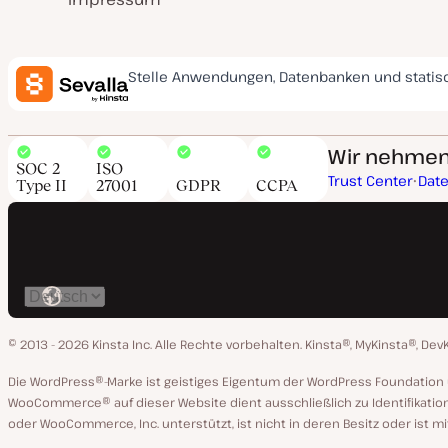
Stelle Anwendungen, Datenbanken und statis
Wir nehmen 
SOC 2
ISO
Trust Center
Dat
Type II
27001
GDPR
CCPA
Spräche
ändern
© 2013 - 2026 Kinsta Inc. Alle Rechte vorbehalten.
Kinsta®, MyKinsta®, Dev
Die WordPress®-Marke ist geistiges Eigentum der WordPress Foundati
WooCommerce® auf dieser Website dient ausschließlich zu Identifikatio
oder WooCommerce, Inc. unterstützt, ist nicht in deren Besitz oder ist m