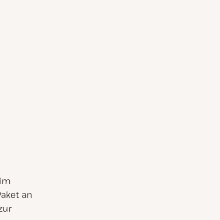
 im
aket an
zur