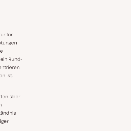
ur für
istungen
ie
ein Rund-
entrieren
n ist.
rten über
n-
tändnis
iger