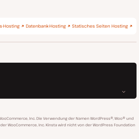
-Hosting
Datenbank-Hosting
Statisches Seiten Hosting
n WooCommerce, Inc. Die Verwendung der Namen WordPress®, Woo® und
 oder WooCommerce, Inc. Kinsta wird nicht von der WordPress Foundation