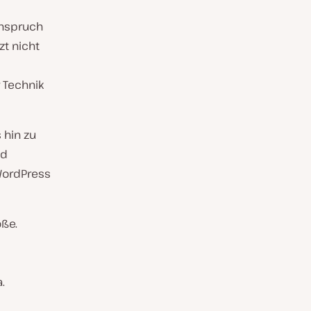
Anspruch
zt nicht
 Technik
 hin zu
nd
 WordPress
ße.
.