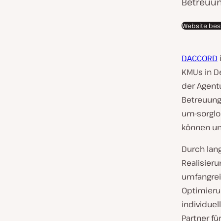
d
Betreuun
e
Website be
s
K
u
DACCORD
n
KMUs in D
d
der Agent
e
Betreuung
n
um-sorglos
:
können und
Durch lan
Realisier
umfangrei
Optimieru
individuel
Partner fü