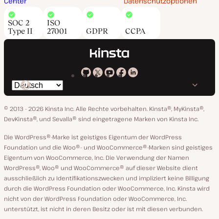
Center
Datenschutzoptionen
SOC 2
ISO
Type II
27001
GDPR
CCPA
Kinsta
Kinsta
Kinsta
Kinsta
Kinsta
Spräche
bei
auf
auf
auf
auf
ändern
GitHub
X
YouTube
Facebook
LinkedIn
© 2013 - 2026 Kinsta Inc. Alle Rechte vorbehalten.
Kinsta®, MyKinsta®,
DevKinsta®, und Sevalla® sind eingetragene Marken von Kinsta Inc.
Die WordPress®-Marke ist geistiges Eigentum der WordPress
Foundation und die Woo®- und WooCommerce®-Marken sind geistiges
Eigentum von WooCommerce, Inc. Die Verwendung der Namen
WordPress®, Woo® und WooCommerce® auf dieser Website dient
ausschließlich zu Identifikationszwecken und impliziert keine Billigung
durch die WordPress Foundation oder WooCommerce, Inc. Kinsta wird
nicht von der WordPress Foundation oder WooCommerce, Inc.
unterstützt, ist nicht in deren Besitz oder ist mit diesen verbunden.