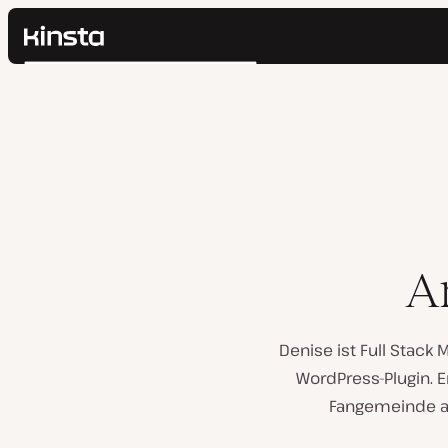
Kinsta®
Suchen
Plattform
Lösungen
Anmelden
Preise
Ressourcen
Kontakt
Ar
Denise ist Full Stack
WordPress-Plugin. 
Fangemeinde au