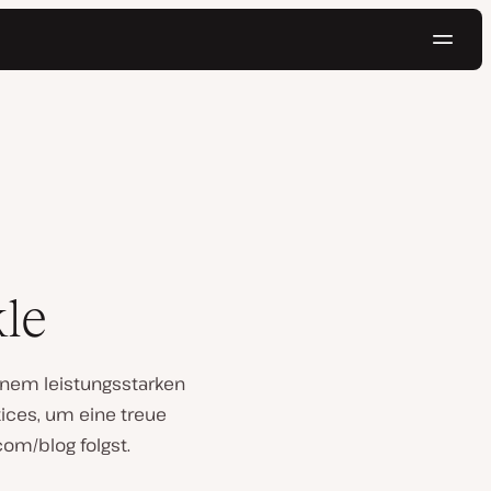
Navig
Kostenlos testen
kle
einem leistungsstarken
ices, um eine treue
om/blog folgst.