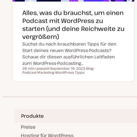
Alles, was du brauchst, um einen
Podcast mit WordPress zu
starten (und deine Reichweite zu
vergrößern)
Suchst du nach brauchbaren Tipps für den
Start deines neuen WordPress-Podcasts?
Schaue dir diesen ausführlichen Leitfaden
zum WordPress-Podcasting…
28 min Lesezeit
September 19, 2023
Blog
Lesezeit
Podcast-Marketing
D
WordPress Tipps
P
T
a
T
o
h
t
h
s
e
u
e
t
m
m
m
T
a
a
a
y
k
p
t
u
a
l
Produkte
i
s
i
Preise
e
r
Hosting für WordPress
t