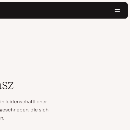
Navig
Kostenlos testen
asz
ein leidenschaftlicher
 geschrieben, die sich
n.