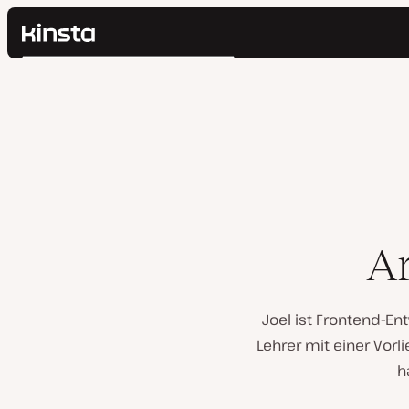
Kinsta®
Suchen
Plattform
Lösungen
Anmelden
Preise
Ressourcen
Kontakt
Ar
Joel ist Frontend-Ent
Lehrer mit einer Vorl
h