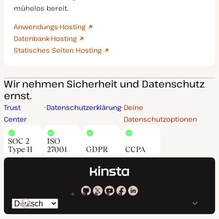
mühelos bereit.
Anwendungs-Hosting
Datenbank-Hosting
Statisches Seiten Hosting
Wir nehmen Sicherheit und Datenschutz
ernst.
Trust
Datenschutzerklärung
Deine
Center
Datenschutzoptionen
SOC 2
ISO
Type II
27001
GDPR
CCPA
Kinsta
Kinsta
Kinsta
Kinsta
Kinsta
Spräche
bei
auf
auf
auf
auf
ändern