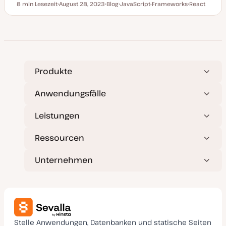
8 min Lesezeit
August 28, 2023
Blog
JavaScript-Frameworks
React
Lesezeit
D
P
T
T
a
o
h
h
t
s
e
e
u
t
m
m
m
T
a
a
a
y
k
p
t
u
a
Produkte
l
i
s
Anwendungsfälle
i
e
r
Leistungen
t
Ressourcen
Unternehmen
Stelle Anwendungen, Datenbanken und statische Seiten