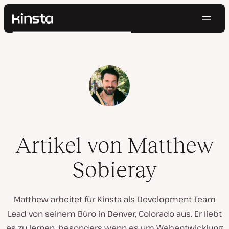
Navig
Kinsta®
Suchen
Plattform
Lösungen
Anmelden
Kostenlos testen
Preise
Ressourcen
Kontakt
Artikel von Matthew
Sobieray
Matthew arbeitet für Kinsta als Development Team
Lead von seinem Büro in Denver, Colorado aus. Er liebt
es zu lernen, besonders wenn es um Webentwicklung