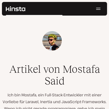
Navig
Kinsta®
Suchen
Plattform
Lösungen
Anmelden
Kostenlos testen
Preise
Ressourcen
Kontakt
Artikel von Mostafa
Said
Ich bin Mostafa, ein Full-Stack-Entwickler mit einer
Vorliebe für Laravel, Inertia und JavaScript-Frameworks.
Wenn ich nicht gerade programmiere, gebe ich mein