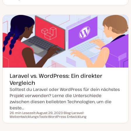
a
o
h
h
t
s
e
e
u
t
m
m
m
T
a
a
a
y
k
p
t
u
a
l
i
s
i
e
r
t
Laravel vs. WordPress: Ein direkter
Vergleich
Solltest du Laravel oder WordPress für dein nächstes
Projekt verwenden? Lerne die Unterschiede
zwischen diesen beliebten Technologien, um die
beste…
26 min Lesezeit
August 29, 2023
Blog
Laravel
Lesezeit
Webentwicklungs-Tools
D
WordPress Entwicklung
P
T
T
a
T
o
h
h
t
h
s
e
e
u
e
t
m
m