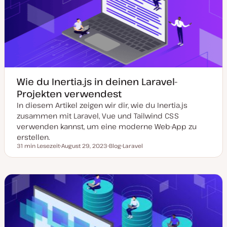
t
u
a
l
i
s
i
e
r
t
Wie du Inertia.js in deinen Laravel-
Projekten verwendest
In diesem Artikel zeigen wir dir, wie du Inertia.js
zusammen mit Laravel, Vue und Tailwind CSS
verwenden kannst, um eine moderne Web-App zu
erstellen.
31 min Lesezeit
August 29, 2023
Blog
Laravel
Lesezeit
D
P
T
a
o
h
t
s
e
u
t
m
m
T
a
a
y
k
p
t
u
a
l
i