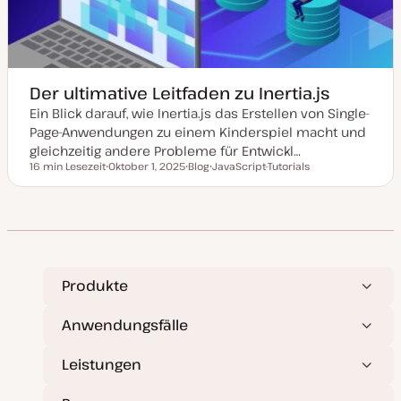
s
i
e
r
t
Der ultimative Leitfaden zu Inertia.js
Ein Blick darauf, wie Inertia.js das Erstellen von Single-
Page-Anwendungen zu einem Kinderspiel macht und
gleichzeitig andere Probleme für Entwickl…
16 min Lesezeit
Oktober 1, 2025
Blog
JavaScript-Tutorials
Lesezeit
D
P
T
a
o
h
t
s
e
u
t
m
m
T
a
a
y
k
p
t
u
a
Produkte
l
i
s
Anwendungsfälle
i
e
r
Leistungen
t