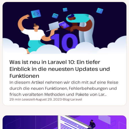
m
m
T
a
a
a
a
y
k
p
t
u
a
l
i
s
i
e
r
t
Was ist neu in Laravel 10: Ein tiefer
Einblick in die neuesten Updates und
Funktionen
In diesem Artikel nehmen wir dich mit auf eine Reise
durch die neuen Funktionen, Fehlerbehebungen und
frisch veralteten Methoden und Pakete von Lar…
29 min Lesezeit
August 29, 2023
Blog
Laravel
Lesezeit
D
P
T
a
o
h
t
s
e
u
t
m
m
T
a
a
y
k
p