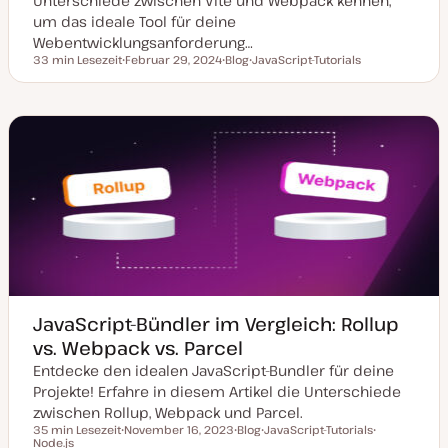
Unterschiede zwischen Vite und Webpack kennen,
um das ideale Tool für deine
Webentwicklungsanforderung…
33 min Lesezeit
Februar 29, 2024
Blog
JavaScript-Tutorials
Lesezeit
D
P
T
a
o
h
t
s
e
u
t
m
m
T
a
a
y
k
p
t
u
a
l
i
s
i
e
r
t
JavaScript-Bündler im Vergleich: Rollup
vs. Webpack vs. Parcel
Entdecke den idealen JavaScript-Bundler für deine
Projekte! Erfahre in diesem Artikel die Unterschiede
zwischen Rollup, Webpack und Parcel.
35 min Lesezeit
November 16, 2023
Blog
JavaScript-Tutorials
Lesezeit
Node.js
D
P
T
T