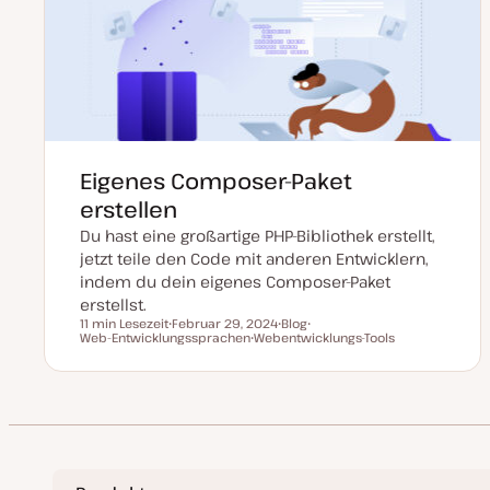
Eigenes Composer-Paket
erstellen
Du hast eine großartige PHP-Bibliothek erstellt,
jetzt teile den Code mit anderen Entwicklern,
indem du dein eigenes Composer-Paket
erstellst.
11 min Lesezeit
Februar 29, 2024
Blog
Lesezeit
Web-Entwicklungssprachen
D
Webentwicklungs-Tools
P
T
a
T
o
h
t
h
s
e
u
e
t
m
m
m
T
a
a
a
y
k
p
t
u
a
l