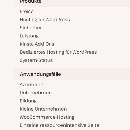
Produkte
i
s
i
Preise
e
r
Hosting für WordPress
t
Sicherheit
Leistung
Kinsta Add-Ons
Dediziertes Hosting für WordPress
System-Status
Anwendungsfälle
Agenturen
Unternehmen
Bildung
Kleine Unternehmen
WooCommerce-Hosting
Einzelne ressourcenintensive Seite