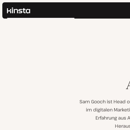
Kinsta®
Suchen
Plattform
Lösungen
Anmelden
Preise
Ressourcen
Kontakt
Sam Gooch ist Head of
im digitalen Market
Erfahrung aus 
Heraus