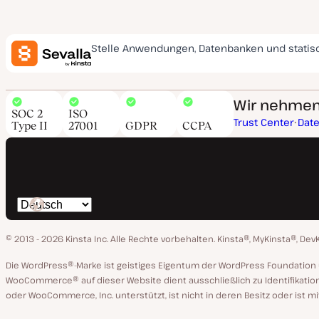
Stelle Anwendungen, Datenbanken und statis
Wir nehmen 
SOC 2
ISO
Trust Center
Dat
Type II
27001
GDPR
CCPA
Spräche
ändern
© 2013 - 2026 Kinsta Inc. Alle Rechte vorbehalten.
Kinsta®, MyKinsta®, Dev
Die WordPress®-Marke ist geistiges Eigentum der WordPress Foundati
WooCommerce® auf dieser Website dient ausschließlich zu Identifikatio
oder WooCommerce, Inc. unterstützt, ist nicht in deren Besitz oder ist m