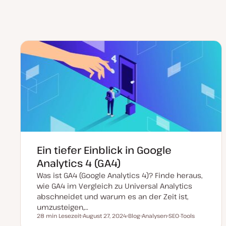
Ein tiefer Einblick in Google
Analytics 4 (GA4)
Was ist GA4 (Google Analytics 4)? Finde heraus,
wie GA4 im Vergleich zu Universal Analytics
abschneidet und warum es an der Zeit ist,
umzusteigen,…
28 min Lesezeit
August 27, 2024
Blog
Analysen
SEO-Tools
Lesezeit
D
P
T
T