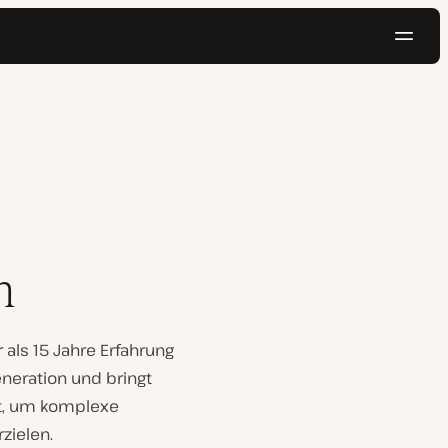
Navig
Kostenlos testen
h
als 15 Jahre Erfahrung
eneration und bringt
it, um komplexe
zielen.