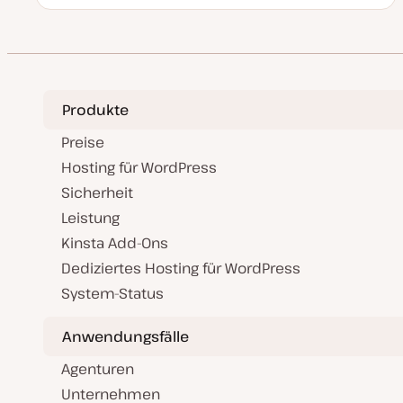
a
o
h
h
t
s
e
e
u
t
m
m
m
T
a
a
a
y
k
p
t
u
a
Produkte
l
i
s
Preise
i
e
Hosting für WordPress
r
t
Sicherheit
Leistung
Kinsta Add-Ons
Dediziertes Hosting für WordPress
System-Status
Anwendungsfälle
Agenturen
Unternehmen