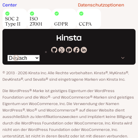
Center
Datenschutzoptionen
SOC 2
ISO
Type II
27001
GDPR
CCPA
Kinsta
Kinsta
Kinsta
Kinsta
Kinsta
Spräche
bei
auf
auf
auf
auf
ändern
GitHub
X
YouTube
Facebook
LinkedIn
© 2013 - 2026 Kinsta Inc. Alle Rechte vorbehalten.
Kinsta®, MyKinsta®,
DevKinsta®, und Sevalla® sind eingetragene Marken von Kinsta Inc.
Die WordPress®-Marke ist geistiges Eigentum der WordPress
Foundation und die Woo®- und WooCommerce®-Marken sind geistiges
Eigentum von WooCommerce, Inc. Die Verwendung der Namen
WordPress®, Woo® und WooCommerce® auf dieser Website dient
ausschließlich zu Identifikationszwecken und impliziert keine Billigung
durch die WordPress Foundation oder WooCommerce, Inc. Kinsta wird
nicht von der WordPress Foundation oder WooCommerce, Inc.
unterstützt, ist nicht in deren Besitz oder ist mit diesen verbunden.