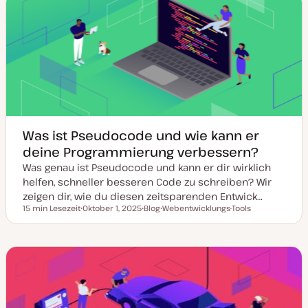
Was ist Pseudocode und wie kann er
deine Programmierung verbessern?
Was genau ist Pseudocode und kann er dir wirklich
helfen, schneller besseren Code zu schreiben? Wir
zeigen dir, wie du diesen zeitsparenden Entwick…
15 min Lesezeit
Oktober 1, 2025
Blog
Webentwicklungs-Tools
Lesezeit
D
P
T
a
o
h
t
s
e
u
t
m
m
T
a
a
y
k
p
t
u
a
l