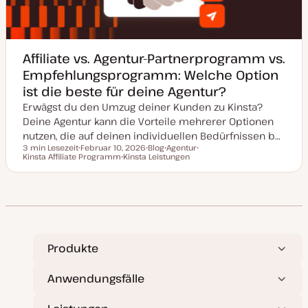
r
t
Affiliate vs. Agentur-Partnerprogramm vs.
Empfehlungsprogramm: Welche Option
ist die beste für deine Agentur?
Erwägst du den Umzug deiner Kunden zu Kinsta?
Deine Agentur kann die Vorteile mehrerer Optionen
nutzen, die auf deinen individuellen Bedürfnissen b…
3 min Lesezeit
Februar 10, 2026
Blog
Agentur
Lesezeit
Kinsta Affiliate Programm
D
Kinsta Leistungen
P
T
T
a
T
o
h
h
t
h
s
e
e
u
e
t
m
m
m
m
T
a
a
a
a
y
k
p
t
u
a
l
Produkte
i
s
i
Anwendungsfälle
e
r
t