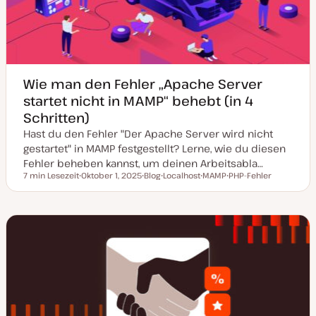
i
s
i
e
r
t
Wie man den Fehler „Apache Server
startet nicht in MAMP“ behebt (in 4
Schritten)
Hast du den Fehler "Der Apache Server wird nicht
gestartet" in MAMP festgestellt? Lerne, wie du diesen
Fehler beheben kannst, um deinen Arbeitsabla…
7 min Lesezeit
Oktober 1, 2025
Blog
Localhost
MAMP
PHP-Fehler
Lesezeit
D
P
T
T
T
a
o
h
h
h
t
s
e
e
e
u
t
m
m
m
m
T
a
a
a
a
y
k
p
t
u
a
l
i
s
i
e