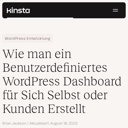
Navig
Kinsta®
Suchen
Plattform
Lösungen
Anmelden
Kostenlos testen
Home
Ressourcen Center
Wie man ein Benutzerdefiniertes WordPress Dashboard für Sich 
WordPress Entwicklung
Preise
Ressourcen
Wie man ein
Kontakt
Benutzerdefiniertes
WordPress Dashboard
für Sich Selbst oder
Kunden Erstellt
Autor
Brian Jackson
Aktualisiert
August 18, 2023