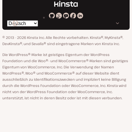
Kinsta
Kinsta
Kinsta
Kinsta
Kinsta
Spräche
bei
auf
auf
auf
auf
ändern
GitHub
X
YouTube
Facebook
LinkedIn
© 2013 - 2026 Kinsta Inc. Alle Rechte vorbehalten.
Kinsta®, MyKinsta®,
DevKinsta®, und Sevalla® sind eingetragene Marken von Kinsta Inc.
Die WordPress®-Marke ist geistiges Eigentum der WordPress
Foundation und die Woo®- und WooCommerce®-Marken sind geistiges
Eigentum von WooCommerce, Inc. Die Verwendung der Namen
WordPress®, Woo® und WooCommerce® auf dieser Website dient
ausschließlich zu Identifikationszwecken und impliziert keine Billigung
durch die WordPress Foundation oder WooCommerce, Inc. Kinsta wird
nicht von der WordPress Foundation oder WooCommerce, Inc.
unterstützt, ist nicht in deren Besitz oder ist mit diesen verbunden.