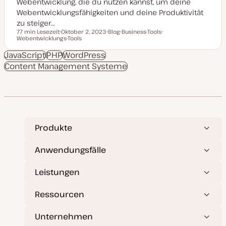
Webentwicklung, die du nutzen kannst, um deine
Webentwicklungsfähigkeiten und deine Produktivität
zu steiger…
77 min Lesezeit
Oktober 2, 2023
Blog
Business-Tools
Lesezeit
Webentwicklungs-Tools
D
P
T
T
a
o
h
h
t
s
e
e
JavaScript
PHP
WordPress
u
t
m
m
Content Management Systeme
m
T
a
a
a
y
k
p
t
u
a
l
i
s
i
Produkte
e
r
t
Anwendungsfälle
Leistungen
Ressourcen
Unternehmen