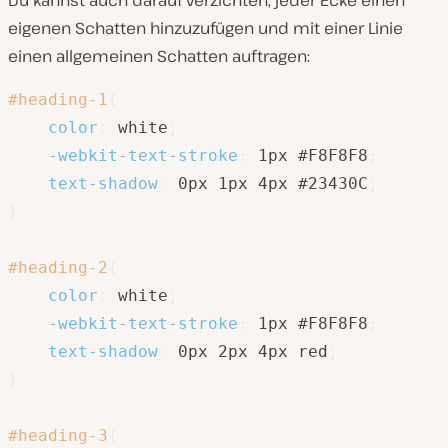
Du kannst auch darauf verzichten, jeder Ecke einen
eigenen Schatten hinzuzufügen und mit einer Linie
einen allgemeinen Schatten auftragen:
#heading-1
{
color
:
 white
;
-webkit-text-stroke
:
 1px #F8F8F8
;
text-shadow
:
 0px 1px 4px #23430C
;
}
#heading-2
{
color
:
 white
;
-webkit-text-stroke
:
 1px #F8F8F8
;
text-shadow
:
 0px 2px 4px red
;
}
#heading-3
{