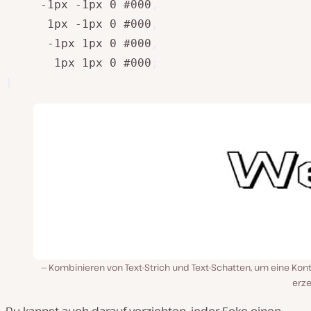
     -1px -1px 0 #000
,
      1px -1px 0 #000
,
      -1px 1px 0 #000
,
       1px 1px 0 #000
;
}
Kombinieren von Text-Strich und Text-Schatten, um eine Kont
erz