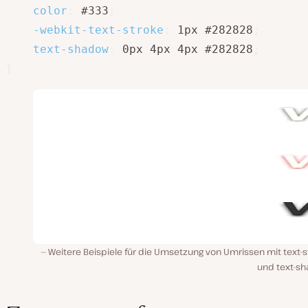
color
:
 #333
;
-webkit-text-stroke
:
 1px #282828
;
text-shadow
:
 0px 4px 4px #282828
;
}
Weitere Beispiele für die Umsetzung von Umrissen mit text-s
und text-s