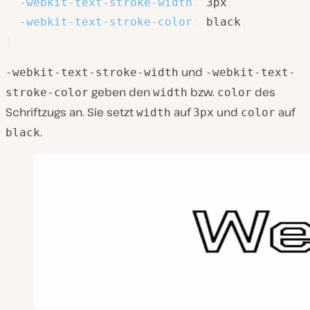
-webkit-text-stroke-width
:
 3px
;
-webkit-text-stroke-color
:
 black
;
}
und
-webkit-text-stroke-width
-webkit-text-
geben den
bzw.
des
stroke-color
width
color
Schriftzugs an. Sie setzt
auf
und
auf
width
3px
color
.
black