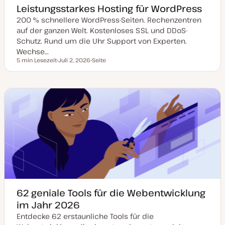
Leistungsstarkes Hosting für WordPress
200 % schnellere WordPress-Seiten. Rechenzentren
auf der ganzen Welt. Kostenloses SSL und DDoS-
Schutz. Rund um die Uhr Support von Experten.
Wechse…
5 min Lesezeit
Juli 2, 2026
Seite
Lesezeit
D
P
a
o
t
s
u
t
m
T
a
y
k
p
t
u
a
l
i
s
i
e
r
t
62 geniale Tools für die Webentwicklung
im Jahr 2026
Entdecke 62 erstaunliche Tools für die