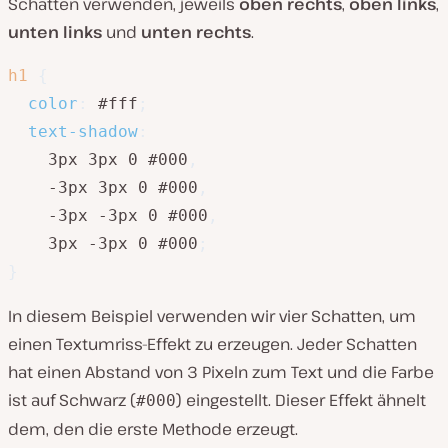
Schatten verwenden, jeweils
oben rechts
,
oben links
,
unten links
und
unten rechts
.
h1
{
color
:
 #fff
;
text-shadow
:
    3px 3px 0 #000
,
    -3px 3px 0 #000
,
    -3px -3px 0 #000
,
    3px -3px 0 #000
;
}
In diesem Beispiel verwenden wir vier Schatten, um
einen Textumriss-Effekt zu erzeugen. Jeder Schatten
hat einen Abstand von 3 Pixeln zum Text und die Farbe
ist auf Schwarz (
) eingestellt. Dieser Effekt ähnelt
#000
dem, den die erste Methode erzeugt.