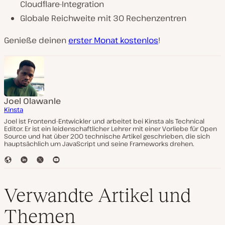
Cloudflare-Integration
Globale Reichweite mit 30 Rechenzentren
Genieße deinen
erster Monat kostenlos
!
Joel Olawanle
Kinsta
Joel ist Frontend-Entwickler und arbeitet bei Kinsta als Technical
Editor. Er ist ein leidenschaftlicher Lehrer mit einer Vorliebe für Open
Source und hat über 200 technische Artikel geschrieben, die sich
hauptsächlich um JavaScript und seine Frameworks drehen.
W
L
T
Y
e
i
w
o
b
n
i
u
s
k
t
T
Verwandte Artikel und
e
e
t
u
i
d
e
b
Themen
t
I
r
e