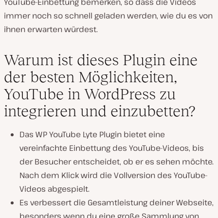
YouTube-Einbettung bemerken, so dass die Videos
immer noch so schnell geladen werden, wie du es von
ihnen erwarten würdest.
Warum ist dieses Plugin eine
der besten Möglichkeiten,
YouTube in WordPress zu
integrieren und einzubetten?
Das WP YouTube Lyte Plugin bietet eine
vereinfachte Einbettung des YouTube-Videos, bis
der Besucher entscheidet, ob er es sehen möchte.
Nach dem Klick wird die Vollversion des YouTube-
Videos abgespielt.
Es verbessert die Gesamtleistung deiner Webseite,
besonders wenn du eine große Sammlung von