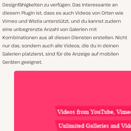
Designfähigkeiten zu verfügen. Das Interessante an
diesem Plugin ist, dass es auch Videos von Orten wie
Vimeo und Wistia unterstützt, und du kannst zudem
eine unbegrenzte Anzahl von Galerien mit
Kombinationen aus all diesen Diensten erstellen. Nicht
nur das, sondern auch alle Videos, die du in deinen
Galerien platzierst, sind für die Anzeige auf mobilen
Geräten geeignet.