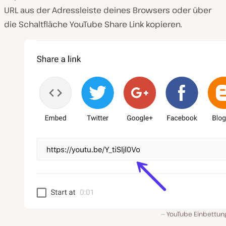
URL aus der Adressleiste deines Browsers oder über
die Schaltfläche YouTube Share Link kopieren.
YouTube Einbettung