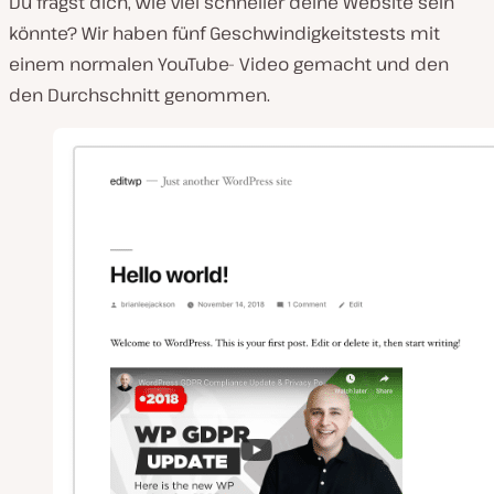
Du fragst dich, wie viel schneller deine Website sein
könnte? Wir haben fünf Geschwindigkeitstests mit
einem normalen YouTube- Video gemacht und den
den Durchschnitt genommen.