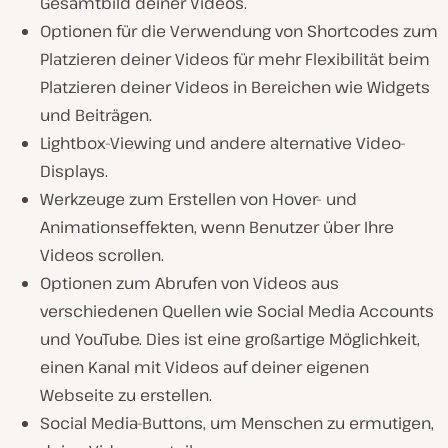
Gesamtbild deiner Videos.
Optionen für die Verwendung von Shortcodes zum
Platzieren deiner Videos für mehr Flexibilität beim
Platzieren deiner Videos in Bereichen wie Widgets
und Beiträgen.
Lightbox-Viewing und andere alternative Video-
Displays.
Werkzeuge zum Erstellen von Hover- und
Animationseffekten, wenn Benutzer über Ihre
Videos scrollen.
Optionen zum Abrufen von Videos aus
verschiedenen Quellen wie Social Media Accounts
und YouTube. Dies ist eine großartige Möglichkeit,
einen Kanal mit Videos auf deiner eigenen
Webseite zu erstellen.
Social Media-Buttons, um Menschen zu ermutigen,