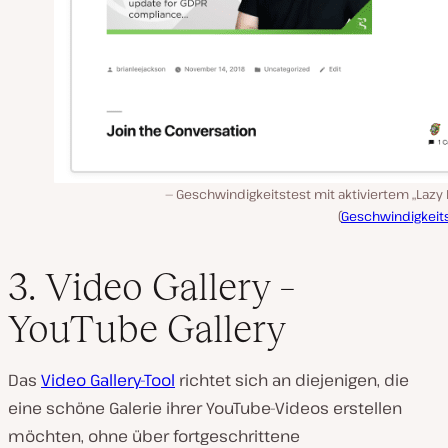
Geschwindigkeitstest mit aktiviertem „Lazy
(
Geschwindigkeit
3. Video Gallery –
YouTube Gallery
Das
Video Gallery-Tool
richtet sich an diejenigen, die
eine schöne Galerie ihrer YouTube-Videos erstellen
möchten, ohne über fortgeschrittene