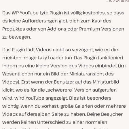
WP YouTube
Das WP YouTube Lyte Plugin ist völlig kostenlos, so dass
es keine Aufforderungen gibt, dich zum Kauf des
Produktes oder von Add-ons oder Premium-Versionen
zu bewegen.
Das Plugin lädt Videos nicht so verzögert, wie es die
meisten Image-Lazy-Loader tun. Das Plugin funktioniert,
indem es eine kleine Version des Videos einbindet (im
Wesentlichen nur ein Bild der Miniaturansicht des
Videos). Erst wenn der Benutzer auf das Miniaturbild
klickt, wo es für die „schwerere“ Version aufgerufen
wird, wird YouTube angezeigt. Dies ist besonders
wichtig, wenn du vorhast, große Galerien oder mehrere
Videos auf derselben Seite zu haben. Deine Besucher
werden keinen Unterschied zu einer normalen