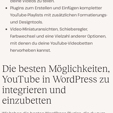
deine Videos zu teilen.
Plugins zum Erstellen und Einfügen kompletter
YouTube-Playlists mit zusätzlichen Formatierungs-
und Designtools.
Video-Miniaturansichten, Schieberegler,
Farbwechsel und eine Vielzahl anderer Optionen,
mit denen du deine YouTube-Videobetten
hervorheben kannst.
Die besten Möglichkeiten,
YouTube in WordPress zu
integrieren und
einzubetten