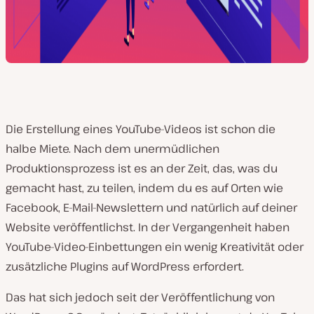
Die Erstellung eines YouTube-Videos ist schon die
halbe Miete. Nach dem unermüdlichen
Produktionsprozess ist es an der Zeit, das, was du
gemacht hast, zu teilen, indem du es auf Orten wie
Facebook, E-Mail-Newslettern und natürlich auf deiner
Website veröffentlichst. In der Vergangenheit haben
YouTube-Video-Einbettungen ein wenig Kreativität oder
zusätzliche Plugins auf WordPress erfordert.
Das hat sich jedoch seit der Veröffentlichung von