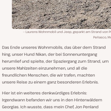
Laurens Wohnmobil und Jeep, geparkt am Strand von P
Peñasco, Me
Das Ende unseres Wohnmobils, das über dem Strand
hing, unser Hund Nikan, der bei Sonnenuntergang
herumlief und spielte, der Spaziergang zum Strand, um
unsere Mahlzeiten einzunehmen, und all die
freundlichen Menschen, die wir trafen, machten
unsere Reise zu einem ganz besonderen Erlebnis.
Hier ist ein weiteres denkwürdiges Erlebnis:
Irgendwann befanden wir uns in den Hinterwäldern
Georgias. Ich wusste, dass mein Chef, Jon Penland