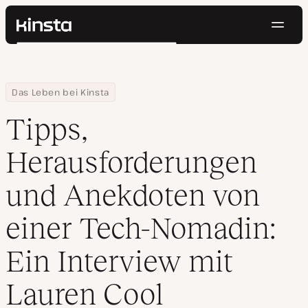
Navig
Kinsta®
Suchen
Plattform
Lösungen
Anmelden
Kostenlos testen
Home
Ressourcen Center
Tipps, Herausforderungen und Anekdoten von einer Tech-Nomadin
Das Leben bei Kinsta
Preise
Ressourcen
Tipps,
Kontakt
Herausforderungen
und Anekdoten von
einer Tech-Nomadin:
Ein Interview mit
Lauren Cool