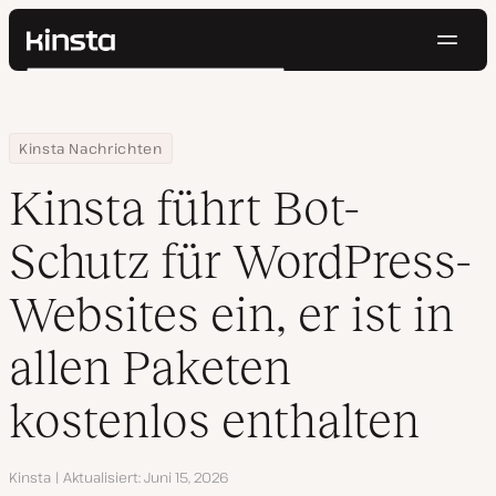
Navig
Kinsta®
Suchen
Plattform
Lösungen
Anmelden
Kostenlos testen
Home
Ressourcen Center
Kinsta führt Bot-Schutz für WordPress-Websites ein, er ist in all
Kinsta Nachrichten
Preise
Ressourcen
Kinsta führt Bot-
Kontakt
Schutz für WordPress-
Websites ein, er ist in
allen Paketen
kostenlos enthalten
Autor
Kinsta
Aktualisiert
Juni 15, 2026