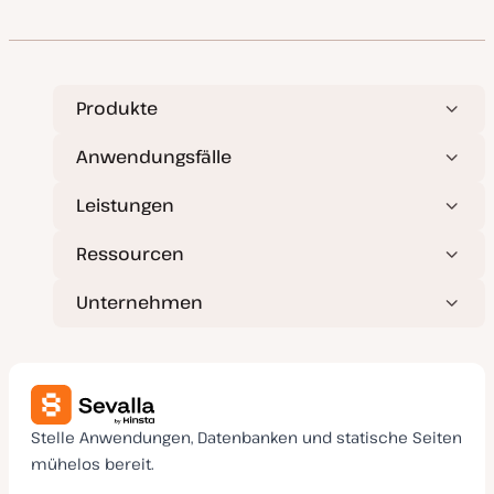
k
p
t
u
a
l
i
s
Produkte
i
e
r
Anwendungsfälle
t
Leistungen
Ressourcen
Unternehmen
Stelle Anwendungen, Datenbanken und statische Seiten
mühelos bereit.