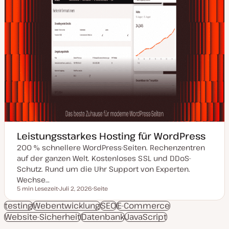
Leistungsstarkes Hosting für WordPress
200 % schnellere WordPress-Seiten. Rechenzentren
auf der ganzen Welt. Kostenloses SSL und DDoS-
Schutz. Rund um die Uhr Support von Experten.
Wechse…
5 min Lesezeit
Juli 2, 2026
Seite
Lesezeit
D
P
a
o
testing
Webentwicklung
SEO
E-Commerce
t
s
Website-Sicherheit
u
Datenbank
t
JavaScript
m
T
a
y