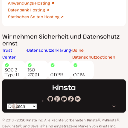
Anwendungs-Hosting
Datenbank-Hosting
Statisches Seiten Hosting
Wir nehmen Sicherheit und Datenschutz
ernst.
Trust
Datenschutzerklärung
Deine
Center
Datenschutzoptionen
SOC 2
ISO
Type II
27001
GDPR
CCPA
Kinsta
Kinsta
Kinsta
Kinsta
Kinsta
Spräche
bei
auf
auf
auf
auf
ändern
GitHub
X
YouTube
Facebook
LinkedIn
© 2013 - 2026 Kinsta Inc. Alle Rechte vorbehalten.
Kinsta®, MyKinsta®,
DevKinsta®, und Sevalla® sind eingetragene Marken von Kinsta Inc.