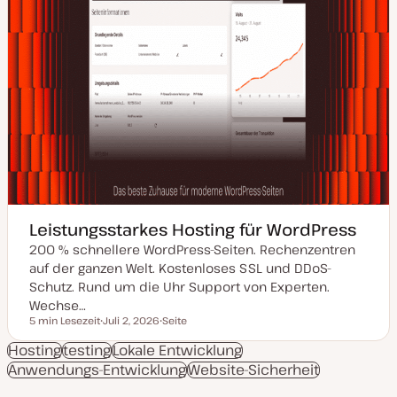
Leistungsstarkes Hosting für WordPress
200 % schnellere WordPress-Seiten. Rechenzentren
auf der ganzen Welt. Kostenloses SSL und DDoS-
Schutz. Rund um die Uhr Support von Experten.
Wechse…
5 min Lesezeit
Juli 2, 2026
Seite
Lesezeit
D
P
a
o
Hosting
testing
Lokale Entwicklung
t
s
Anwendungs-Entwicklung
u
t
Website-Sicherheit
m
T
a
y