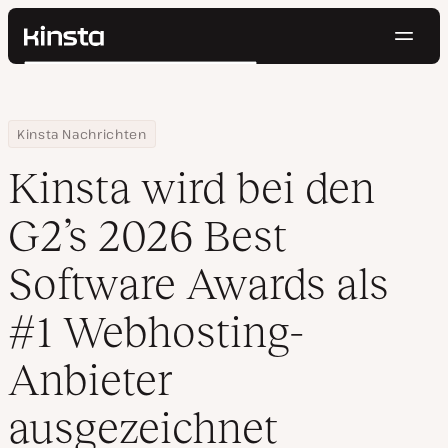
Navig
Kinsta®
Suchen
Plattform
Lösungen
Anmelden
Kostenlos testen
Home
Ressourcen Center
Kinsta wird bei den G2’s 2026 Best Software Awards als #1 Web
Kinsta Nachrichten
Preise
Ressourcen
Kinsta wird bei den
Kontakt
G2’s 2026 Best
Software Awards als
#1 Webhosting-
Anbieter
ausgezeichnet