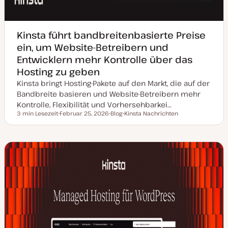
Kinsta führt bandbreitenbasierte Preise
ein, um Website-Betreibern und
Entwicklern mehr Kontrolle über das
Hosting zu geben
Kinsta bringt Hosting-Pakete auf den Markt, die auf der
Bandbreite basieren und Website-Betreibern mehr
Kontrolle, Flexibilität und Vorhersehbarkei…
3 min Lesezeit
Februar 25, 2026
Blog
Kinsta Nachrichten
Lesezeit
D
P
T
a
o
h
t
s
e
u
t
m
m
T
a
a
y
k
p
t
u
a
l
i
s
i
e
r
t