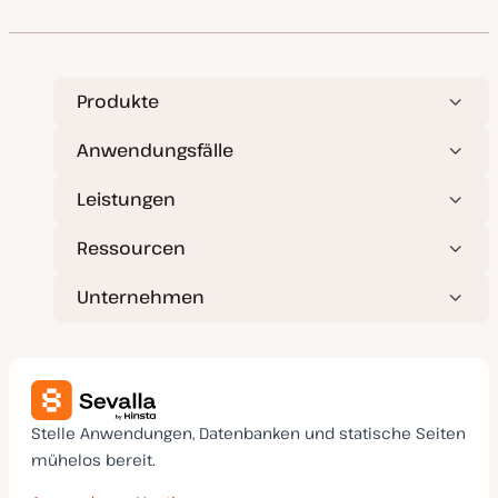
k
p
t
u
a
l
i
s
Produkte
i
e
r
Anwendungsfälle
t
Leistungen
Ressourcen
Unternehmen
Stelle Anwendungen, Datenbanken und statische Seiten
mühelos bereit.