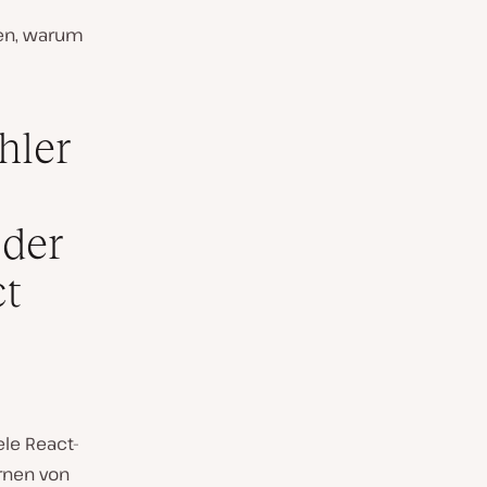
ären, warum
hler
oder
ct
le React-
rnen von