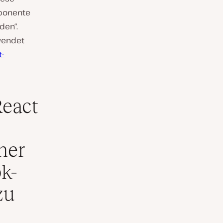
mponente
den“.
rwendet
t-
React
ner
k-
zu