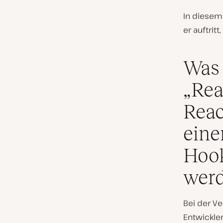
In diesem 
er auftrit
Was 
„Rea
Reac
eine
Hook
werd
Bei der V
Entwickle