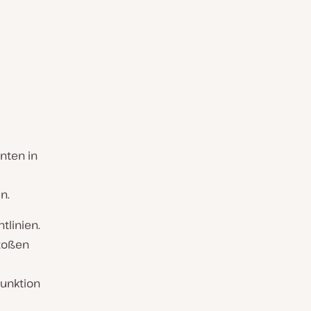
nten in
n.
tlinien.
toßen
unktion