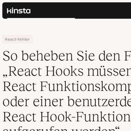
Kinsta®
Suchen
Plattform
Lösungen
Anmelden
Home
Ressourcen Center
So beheben Sie den Fehler „React Hooks müssen in einer React
React-Fehler
Preise
Ressourcen
So beheben Sie den F
Kontakt
„React Hooks müssen
React Funktionskom
oder einer benutzerde
React Hook-Funktion