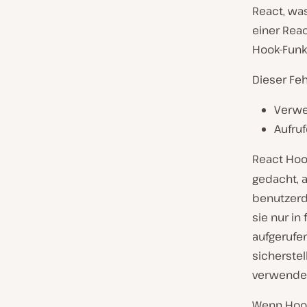
React, was
einer Rea
Hook-Funk
Dieser Feh
Verwe
Aufru
React Hoo
gedacht, 
benutzerd
sie nur i
aufgerufe
sicherste
verwende
Wenn Hook