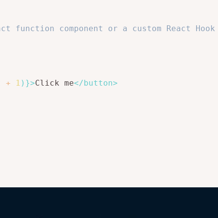
act function component or a custom React Hook
t 
+
1
)
}
>
Click me
</
button
>