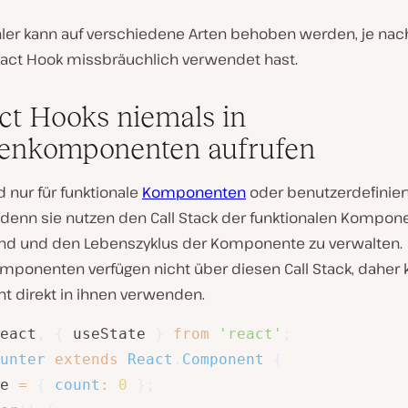
hler kann auf verschiedene Arten behoben werden, je na
act Hook missbräuchlich verwendet hast.
act Hooks niemals in
enkomponenten aufrufen
 nur für funktionale
Komponenten
oder benutzerdefinier
 denn sie nutzen den Call Stack der funktionalen Kompon
nd und den Lebenszyklus der Komponente zu verwalten.
mponenten verfügen nicht über diesen Call Stack, daher 
ht direkt in ihnen verwenden.
eact
,
{
 useState 
}
from
'react'
;
unter
extends
React
.
Component
{
e 
=
{
count
:
0
}
;