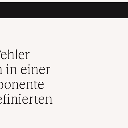
 Funktionskomponente oder einer benutzerdefinierten React Hook
ehler
 in einer
ponente
finierten