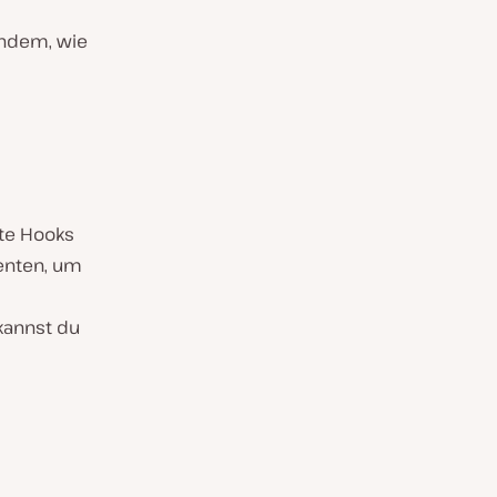
chdem, wie
te Hooks
enten, um
kannst du