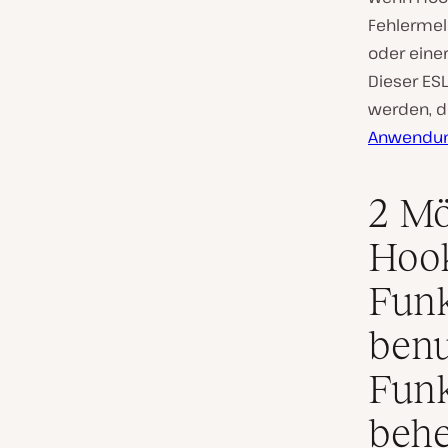
Fehlermel
oder eine
Dieser ESL
werden, d
Anwendu
2 Mö
Hook
Funk
benu
Funk
beh