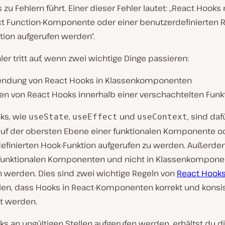
 zu Fehlern führt. Einer dieser Fehler lautet: „React Hook
ct Function-Komponente oder einer benutzerdefinierten 
tion aufgerufen werden“.
ler tritt auf, wenn zwei wichtige Dinge passieren:
ndung von React Hooks in Klassenkomponenten
fen von React Hooks innerhalb einer verschachtelten Funk
ks, wie
,
und
, sind daf
useState
useEffect
useContext
auf der obersten Ebene einer funktionalen Komponente od
efinierten Hook-Funktion aufgerufen zu werden. Außerde
n funktionalen Komponenten und nicht in Klassenkompon
n werden. Dies sind zwei wichtige Regeln von
React Hook
llen, dass Hooks in React-Komponenten korrekt und konsi
t werden.
s an ungültigen Stellen aufgerufen werden, erhältst du d