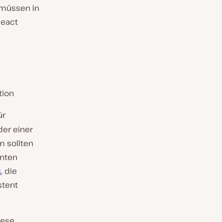
s müssen in
React
tion
ür
er einer
m sollten
enten
s
, die
stent
iese