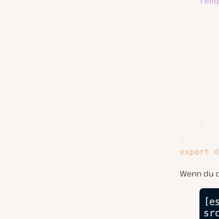
rend
}
}
export
d
Wenn du d