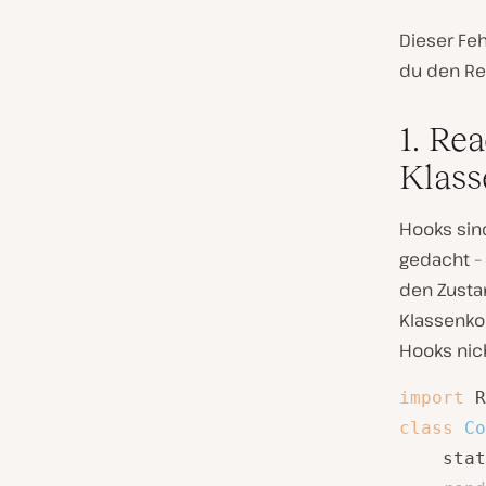
Dieser Fe
du den Re
1. Re
Klass
Hooks sind
gedacht –
den Zusta
Klassenko
Hooks nic
import
 R
class
Co
    stat