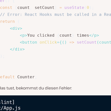
er
(
)
{
const
[
count
,
 setCount
]
=
useState
(
0
)
;
// Error: React Hooks must be called in a Re
return
(
<
div
>
<
p
>
You clicked 
{
count
}
 times
</
p
>
<
button
onClick
=
{
(
)
=>
setCount
(
coun
</
div
>
)
;
efault
 Counter
;
as tust, bekommst du diesen Fehler: