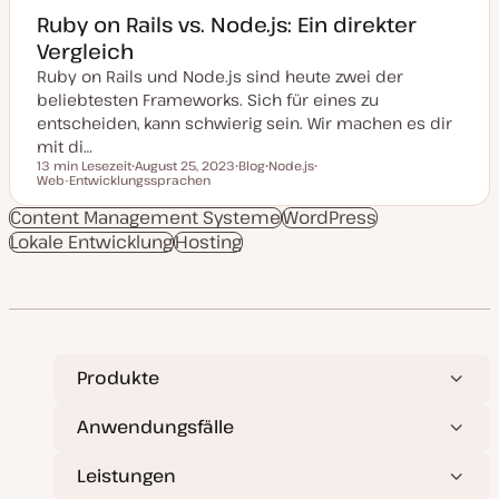
Ruby on Rails vs. Node.js: Ein direkter
Vergleich
Ruby on Rails und Node.js sind heute zwei der
beliebtesten Frameworks. Sich für eines zu
entscheiden, kann schwierig sein. Wir machen es dir
mit di…
13 min Lesezeit
August 25, 2023
Blog
Node.js
Lesezeit
Web-Entwicklungssprachen
D
P
T
T
a
o
h
h
t
s
e
e
Content Management Systeme
WordPress
u
t
m
m
Lokale Entwicklung
m
Hosting
T
a
a
a
y
k
p
t
u
a
l
i
s
i
Produkte
e
r
t
Anwendungsfälle
Leistungen