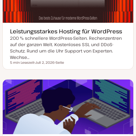
Leistungsstarkes Hosting für WordPress
200 % schnellere WordPress-Seiten. Rechenzentren
auf der ganzen Welt. Kostenloses SSL und DDoS-
Schutz. Rund um die Uhr Support von Experten.
Wechse…
5 min Lesezeit
Juli 2, 2026
Seite
Lesezeit
D
P
a
o
t
s
u
t
m
T
a
y
k
p
t
u
a
l
i
s
i
e
r
t