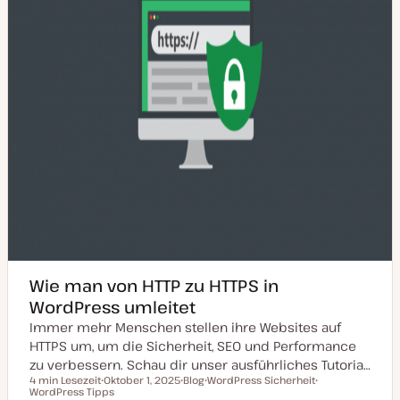
s
i
e
r
t
Wie man von HTTP zu HTTPS in
WordPress umleitet
Immer mehr Menschen stellen ihre Websites auf
HTTPS um, um die Sicherheit, SEO und Performance
zu verbessern. Schau dir unser ausführliches Tutoria…
4 min Lesezeit
Oktober 1, 2025
Blog
WordPress Sicherheit
Lesezeit
WordPress Tipps
D
P
T
T