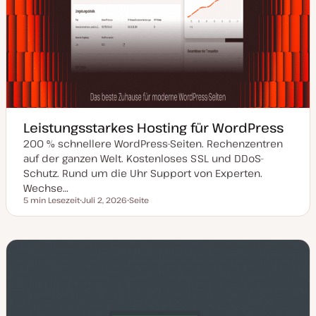
Leistungsstarkes Hosting für WordPress
200 % schnellere WordPress-Seiten. Rechenzentren
auf der ganzen Welt. Kostenloses SSL und DDoS-
Schutz. Rund um die Uhr Support von Experten.
Wechse…
5 min Lesezeit
Juli 2, 2026
Seite
Lesezeit
D
P
a
o
t
s
u
t
m
T
a
y
k
p
t
u
a
l
i