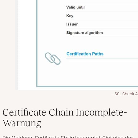
SSL Check A
Certificate Chain Incomplete-
Warnung
Die Meldung „Certificate Chain Incomplete” ist eine der